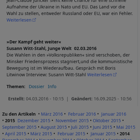
Jean-Claude Juncker sieht keine Chance für eine schnelle
Aufnahme der Ukraine in Nato und EU. Das Land vor die
Wahl zu stellen, entweder Russland oder EU, war ein Fehler.
Weiterlesen
»Der Kampf geht weiter«
Susann Witt-Stahl, Junge Welt 02.03.2016
Die Wahlen in den »Volksrepubliken« sind verschoben, der
Minsker Friedensprozess stagniert,und die kommunistische
Bewegung ist im Wiederaufbau. Gespräch mit Boris
Litwinow Interview: Susann Witt-Stahl
Weiterlesen
Themen
Dossier
Info
Erstellt:
04.03.2016 - 10:15 |
Geändert:
16.09.2025 - 10:56
Zu den Artikeln
•
März 2016
•
Februar 2016
•
Januar 2016
•
2015
Dezember 2015
•
November 2015
•
Oktober 2015
•
September 2015
•
August 2015
•
Juli 2015
•
Juni 2015
•
Mai 2015
•
April 2015
•
März 20
1
5
•
Februar 2015
•
Januar 2015
•
2014