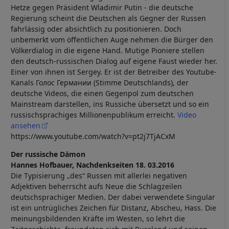
Hetze gegen Präsident Wladimir Putin - die deutsche
Regierung scheint die Deutschen als Gegner der Russen
fahrlässig oder absichtlich zu positionieren. Doch
unbemerkt vom öffentlichen Auge nehmen die Bürger den
Völkerdialog in die eigene Hand. Mutige Pioniere stellen
den deutsch-russischen Dialog auf eigene Faust wieder her.
Einer von ihnen ist Sergey. Er ist der Betreiber des Youtube-
Kanals Голос Германии (Stimme Deutschlands), der
deutsche Videos, die einen Gegenpol zum deutschen
Mainstream darstellen, ins Russiche übersetzt und so ein
russischsprachiges Millionenpublikum erreicht.
Video
ansehen
https://www.youtube.com/watch?v=pt2j7TjACxM
Der russische Dämon
Hannes Hofbauer, Nachdenkseiten 18. 03.2016
Die Typisierung „des“ Russen mit allerlei negativen
Adjektiven beherrscht aufs Neue die Schlagzeilen
deutschsprachiger Medien. Der dabei verwendete Singular
ist ein untrügliches Zeichen für Distanz, Abscheu, Hass. Die
meinungsbildenden Kräfte im Westen, so lehrt die