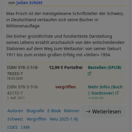
Julian Schütt
Max Frisch ist der meistgelesene Schriftsteller der Schweiz,
in Deutschland verkaufen sich seine Bücher in
Millionenauflage.
Die bisher gründlichste und fundierteste Darstellung
seines Lebens erzählt anschaulich von den entscheidenden
Stationen auf dem Weg zum Weltautor: von seiner Geburt
1911 bis zum ersten großen Erfolg mit »Stiller« 1954.
ISBN 978-3-518-
12,99 € Portofrei
Bestellen (EPUB)
78333-7
18.03.2025
ISBN 978-3-518-
vergriffen
Mehr Infos (Buch
42172-7
| Hardcover)
1. Aufl. 2011
→ d-nb.info
Weiterlesen
Autoren
Biografie
E-Book
Männer
Schweiz
Vergriffen
Neu 2025-1.HJ
I:DES
I:MK