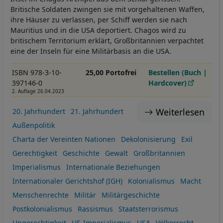
Britische Soldaten zwingen sie mit vorgehaltenen Waffen,
ihre Häuser zu verlassen, per Schiff werden sie nach
Mauritius und in die USA deportiert. Chagos wird zu
britischem Territorium erklärt, Großbritannien verpachtet
eine der Inseln für eine Militärbasis an die USA.
ISBN 978-3-10-
25,00 Portofrei
Bestellen (Buch |
397146-0
Hardcover)
2. Auflage 26.04.2023
Weiterlesen
20. Jahrhundert
21. Jahrhundert
Außenpolitik
Charta der Vereinten Nationen
Dekolonisierung
Exil
Gerechtigkeit
Geschichte
Gewalt
Großbritannien
Imperialismus
Internationale Beziehungen
Internationaler Gerichtshof (IGH)
Kolonialismus
Macht
Menschenrechte
Militär
Militärgeschichte
Postkolonialismus
Rassismus
Staatsterrorismus
Ungerechtigkeit
US-Imperialismus
USA
Völkerrecht