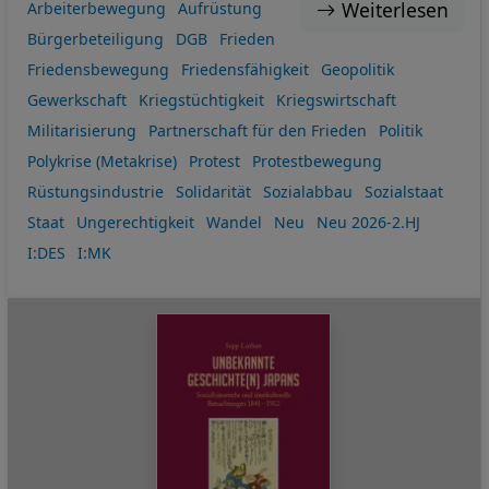
Weiterlesen
Arbeiterbewegung
Aufrüstung
Bürgerbeteiligung
DGB
Frieden
Friedensbewegung
Friedensfähigkeit
Geopolitik
Gewerkschaft
Kriegstüchtigkeit
Kriegswirtschaft
Militarisierung
Partnerschaft für den Frieden
Politik
Polykrise (Metakrise)
Protest
Protestbewegung
Rüstungsindustrie
Solidarität
Sozialabbau
Sozialstaat
Staat
Ungerechtigkeit
Wandel
Neu
Neu 2026-2.HJ
I:DES
I:MK