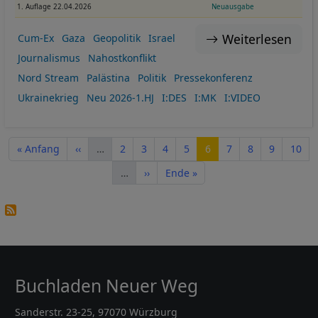
1. Auflage 22.04.2026
Neuausgabe
Weiterlesen
Cum-Ex
Gaza
Geopolitik
Israel
Journalismus
Nahostkonflikt
Nord Stream
Palästina
Politik
Pressekonferenz
Ukrainekrieg
Neu 2026-1.HJ
I:DES
I:MK
I:VIDEO
Seitennummerierung
Erste Seite
Vorherige Seite
Seite
Seite
Seite
Seite
Seite
Seite
Seite
Seite
Seite
« Anfang
‹‹
…
2
3
4
5
6
7
8
9
10
Nächste Seite
Letzte Seite
…
››
Ende »
Buchladen Neuer Weg
Sanderstr. 23-25, 97070 Würzburg