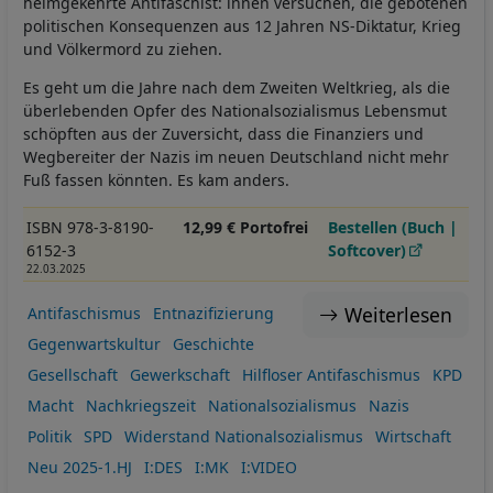
heimgekehrte Antifaschist: innen versuchen, die gebotenen
politischen Konsequenzen aus 12 Jahren NS-Diktatur, Krieg
und Völkermord zu ziehen.
Es geht um die Jahre nach dem Zweiten Weltkrieg, als die
überlebenden Opfer des Nationalsozialismus Lebensmut
schöpften aus der Zuversicht, dass die Finanziers und
Wegbereiter der Nazis im neuen Deutschland nicht mehr
Fuß fassen könnten. Es kam anders.
ISBN 978-3-8190-
12,99 € Portofrei
Bestellen (Buch |
6152-3
Softcover)
22.03.2025
Weiterlesen
Antifaschismus
Entnazifizierung
Gegenwartskultur
Geschichte
Gesellschaft
Gewerkschaft
Hilfloser Antifaschismus
KPD
Macht
Nachkriegszeit
Nationalsozialismus
Nazis
Politik
SPD
Widerstand Nationalsozialismus
Wirtschaft
Neu 2025-1.HJ
I:DES
I:MK
I:VIDEO