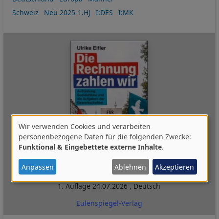
Schweiz
Neu 2025-1.HJ
I:DES
I:MK
Wir verwenden Cookies und verarbeiten
Verwendung
personenbezogene Daten für die folgenden Zwecke:
Funktional & Eingebettete externe Inhalte
.
von
personenbezogenen
Anpassen
Ablehnen
Akzeptieren
Daten
1. Auflage
24.07.2026
,
Deutsch
und
Eulenspiegel-Verlag
Cookies