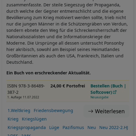
zusammenfasste. Der steile Siegeszug der Propaganda,
durch welche der Gegner entmenschlicht und die eigene
Bevölkerung zum Krieg motiviert werden sollte, trieb nicht
nur die jungen Männer in die Schützengräben von Verdun,
sondern ebnete den Weg für die Schreckensherrschaft der
Nationalsozialisten und die Informationskriege der
Moderne. Die Ursprünge all dessen untersucht Ponsonby
hier akribisch, sowohl am Beispiel seines Heimatlandes
Großbritannien als auch den USA, Frankreich, Italien und
Deutschland.
Ein Buch von erschreckender Aktualität.
ISBN 978-3-86489-
24,00 € Portofrei
Bestellen (Buch |
387-2
Softcover)
1. Auflage 11.07.2022
Neuausgabe
Weiterlesen
1.Weltkrieg
Friedensbewegung
Krieg
Kriegslügen
Kriegspropaganda
Lüge
Pazifismus
Neu
Neu 2022-2.HJ
I:DES
I:MK