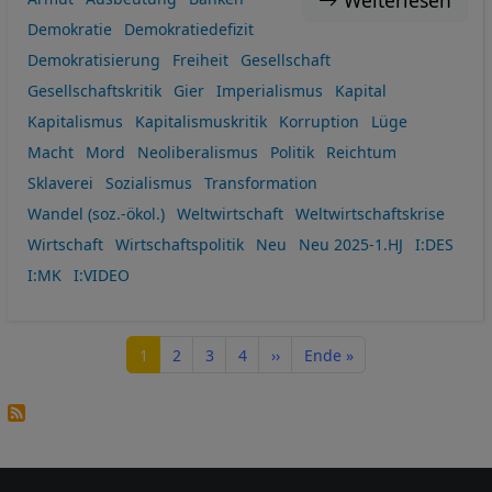
Weiterlesen
Demokratie
Demokratiedefizit
Demokratisierung
Freiheit
Gesellschaft
Gesellschaftskritik
Gier
Imperialismus
Kapital
Kapitalismus
Kapitalismuskritik
Korruption
Lüge
Macht
Mord
Neoliberalismus
Politik
Reichtum
Sklaverei
Sozialismus
Transformation
Wandel (soz.-ökol.)
Weltwirtschaft
Weltwirtschaftskrise
Wirtschaft
Wirtschaftspolitik
Neu
Neu 2025-1.HJ
I:DES
I:MK
I:VIDEO
Seitennummerierung
Seite
Seite
Seite
Seite
Nächste Seite
Letzte Seite
1
2
3
4
››
Ende »