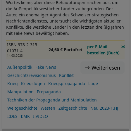
Wortes keine, aber diese Behauptungen reichen aus, um
die Außenpolitik westlicher Länder zu begründen. Der
Autor, ein ehemaliger Agent des Schweizer strategischen
Nachrichtendienstes, untersucht die wichtigsten aktuellen
Konflikte, die westliche Länder in den letzten dreißig Jahren
mit Fake News bewältigt haben.
ISBN 978-2-315-
per E-Mail
24,60 € Portofrei
01071-4
bestellen (Buch)
14.03.2023
Weiterlesen
Außenpolitik
Fake News
Geschichtsrevisionismus
Konflikt
Krieg
Kriegslügen
Kriegspropaganda
Lüge
Manipulation
Propaganda
Techniken der Propaganda und Manipulation
Weltgeschichte
Westen
Zeitgeschichte
Neu 2023-1.HJ
I:DES
I:MK
I:VIDEO