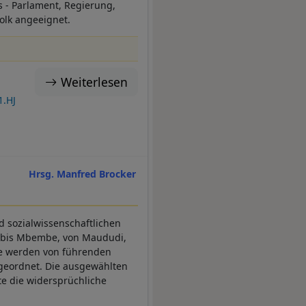
s - Parlament, Regierung,
olk angeeignet.
Weiterlesen
1.HJ
Hrsg. Manfred Brocker
nd sozialwissenschaftlichen
hi bis Mbembe, von Maududi,
le werden von führenden
ngeordnet. Die ausgewählten
te die widersprüchliche