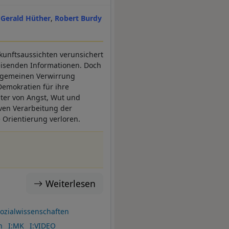
Gerald Hüther
Robert Burdy
ukunftsaussichten verunsichert
eisenden Informationen. Doch
 allgemeinen Verwirrung
Demokratien für ihre
iter von Angst, Wut und
ven Verarbeitung der
e Orientierung verloren.
Weiterlesen
ozialwissenschaften
h
I:MK
I:VIDEO