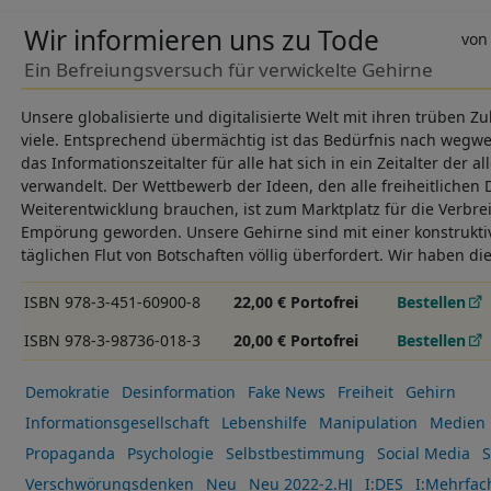
Wir informieren uns zu Tode
Ein Befreiungsversuch für verwickelte Gehirne
Unsere globalisierte und digitalisierte Welt mit ihren trüben Z
viele. Entsprechend übermächtig ist das Bedürfnis nach wegw
das Informationszeitalter für alle hat sich in ein Zeitalter der
verwandelt. Der Wettbewerb der Ideen, den alle freiheitlichen 
Weiterentwicklung brauchen, ist zum Marktplatz für die Verbre
Empörung geworden. Unsere Gehirne sind mit einer konstrukti
täglichen Flut von Botschaften völlig überfordert. Wir haben di
ISBN 978-3-451-60900-8
22,00 € Portofrei
Bestellen
ISBN 978-3-98736-018-3
20,00 € Portofrei
Bestellen
Demokratie
Desinformation
Fake News
Freiheit
Gehirn
Informationsgesellschaft
Lebenshilfe
Manipulation
Medien
Propaganda
Psychologie
Selbstbestimmung
Social Media
S
Verschwörungsdenken
Neu
Neu 2022-2.HJ
I:DES
I:Mehrfac