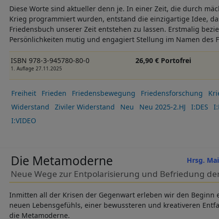
Diese Worte sind aktueller denn je. In einer Zeit, die durch mäc
Krieg programmiert wurden, entstand die einzigartige Idee, da
Friedensbuch unserer Zeit entstehen zu lassen. Erstmalig bez
Persönlichkeiten mutig und engagiert Stellung im Namen des 
ISBN 978-3-945780-80-0
26,90 € Portofrei
1. Auflage 27.11.2025
Freiheit
Frieden
Friedensbewegung
Friedensforschung
Kri
Widerstand
Ziviler Widerstand
Neu
Neu 2025-2.HJ
I:DES
I
I:VIDEO
Die Metamoderne
Hrsg. Ma
Neue Wege zur Entpolarisierung und Befriedung der
Inmitten all der Krisen der Gegenwart erleben wir den Beginn 
neuen Lebensgefühls, einer bewussteren und kreativeren Entf
die Metamoderne.