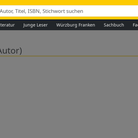
iteratur
Junge Leser
Würzburg Franken
Sachbuch
Fa
Autor)