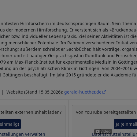
anntesten Hirnforschern im deutschsprachigen Raum. Sein Thema 
s der modernen Hirnforschung. Er versteht sich als »Brückenbau
cher bzw. individueller Lebenspraxis. Ziel seiner Aktivitäten ist d
ung menschlicher Potentiale. Im Rahmen verschiedener Initiativen 
rschung; außerdem schreibt er Sachbücher, hält Vorträge, organisi
nehmer und ist häufiger Gesprächsgast in Rundfunk und Fernsehen.
979 am Max-Planck-Institut für experimentelle Medizin in Göttingen
ung an der psychiatrischen Klinik in Göttingen. Von 2004–2016 wa
t Göttingen beschäftigt. Im Jahr 2015 gründete er die Akademie fü
| Website (Stand 15.05.2026):
gerald-huether.de
tellten externen Inhalt laden?
Von
YouTube
bereitgestellten
(einmalig)
Ja (einmal
nstellungen verwalten
Datenschutzeinstellu