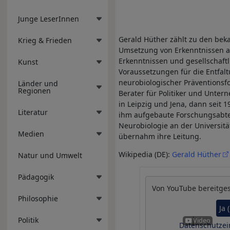
Junge LeserInnen
Gerald Hüther zählt zu den bek
Krieg & Frieden
Umsetzung von Erkenntnissen au
Erkenntnissen und gesellschaftli
Kunst
Voraussetzungen für die Entfalt
neurobiologischer Präventionsfo
Länder und
Regionen
Berater für Politiker und Unter
in Leipzig und Jena, dann seit 1
Literatur
ihm aufgebaute Forschungsabteil
Neurobiologie an der Universitä
Medien
übernahm ihre Leitung.
Wikipedia (DE):
Gerald Hüther
Natur und Umwelt
Pädagogik
Von
YouTube
bereitges
Philosophie
Ja 
Politik
Datenschutzei