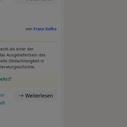
Franz Kafka
Recht als einer der
as Ausgeliefertsein des
lle Obdachlosigkeit in
Literaturgeschichte.
uch)
Weiterlesen
tur
aft