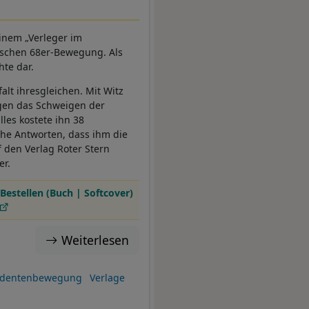
einem „Verleger im
tschen 68er-Bewegung. Als
hte dar.
alt ihresgleichen. Mit Witz
gen das Schweigen der
les kostete ihn 38
che Antworten, dass ihm die
f den Verlag Roter Stern
er.
Bestellen (Buch | Softcover)
Weiterlesen
udentenbewegung
Verlage