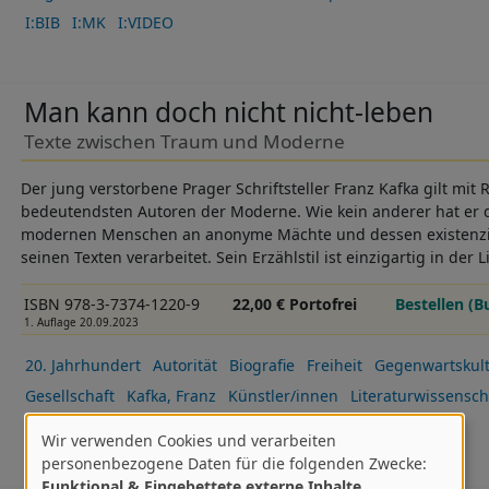
I:BIB
I:MK
I:VIDEO
Man kann doch nicht nicht-leben
Texte zwischen Traum und Moderne
Der jung verstorbene Prager Schriftsteller Franz Kafka gilt mit 
bedeutendsten Autoren der Moderne. Wie kein anderer hat er d
modernen Menschen an anonyme Mächte und dessen existenzie
seinen Texten verarbeitet. Sein Erzählstil ist einzigartig in der 
ISBN 978-3-7374-1220-9
22,00 € Portofrei
Bestellen (B
1. Auflage 20.09.2023
20. Jahrhundert
Autorität
Biografie
Freiheit
Gegenwartskul
Gesellschaft
Kafka, Franz
Künstler/innen
Literaturwissensch
Macht
Neu 2023-2.HJ
I:DES
I:MK
I:VIDEO
Wir verwenden Cookies und verarbeiten
Verwendung
personenbezogene Daten für die folgenden Zwecke:
Funktional & Eingebettete externe Inhalte
.