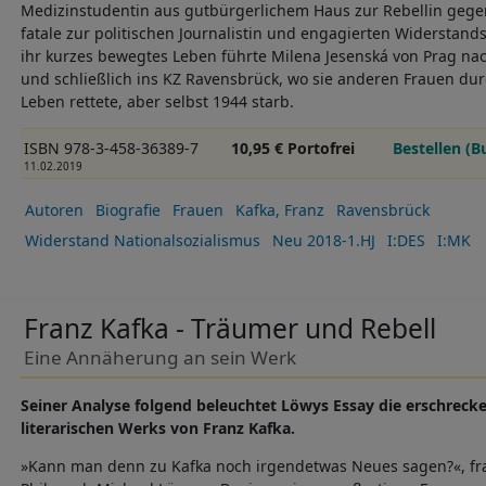
Medizinstudentin aus gutbürgerlichem Haus zur Rebellin gege
fatale zur politischen Journalistin und engagierten Widerstand
ihr kurzes bewegtes Leben führte Milena Jesenská von Prag na
und schließlich ins KZ Ravensbrück, wo sie anderen Frauen du
Leben rettete, aber selbst 1944 starb.
ISBN 978-3-458-36389-7
10,95 € Portofrei
Bestellen (B
11.02.2019
Autoren
Biografie
Frauen
Kafka, Franz
Ravensbrück
Widerstand Nationalsozialismus
Neu 2018-1.HJ
I:DES
I:MK
Franz Kafka - Träumer und Rebell
Eine Annäherung an sein Werk
Seiner Analyse folgend beleuchtet Löwys Essay die erschreck
literarischen Werks von Franz Kafka.
»Kann man denn zu Kafka noch irgendetwas Neues sagen?«, fra