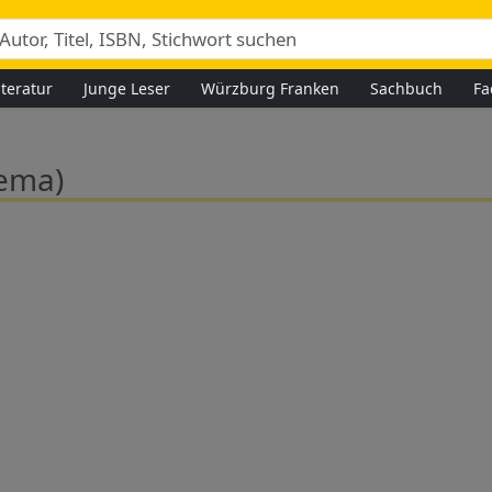
iteratur
Junge Leser
Würzburg Franken
Sachbuch
Fa
ema)