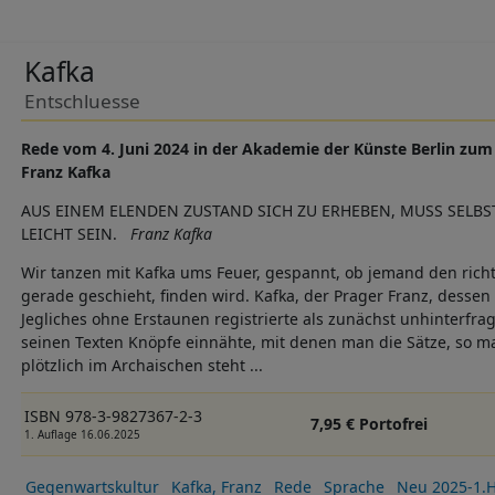
Kafka
Entschluesse
Rede vom 4. Juni 2024 in der Akademie der Künste Berlin zu
Franz Kafka
AUS EINEM ELENDEN ZUSTAND SICH ZU ERHEBEN, MUSS SELB
LEICHT SEIN.
Franz Kafka
Wir tanzen mit Kafka ums Feuer, gespannt, ob jemand den rich
gerade geschieht, finden wird. Kafka, der Prager Franz, desse
Jegliches ohne Erstaunen registrierte als zunächst unhinterfrag
seinen Texten Knöpfe einnähte, mit denen man die Sätze, so ma
plötzlich im Archaischen steht ...
ISBN 978-3-9827367-2-3
7,95 € Portofrei
1. Auflage 16.06.2025
Gegenwartskultur
Kafka, Franz
Rede
Sprache
Neu 2025-1.H