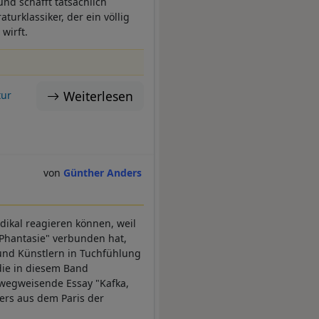
nd schafft tatsächlich
urklassiker, der ein völlig
wirft.
Weiterlesen
tur
Günther Anders
dikal reagieren können, weil
 Phantasie" verbunden hat,
 und Künstlern in Tuchfühlung
 die in diesem Band
 wegweisende Essay "Kafka,
ers aus dem Paris der