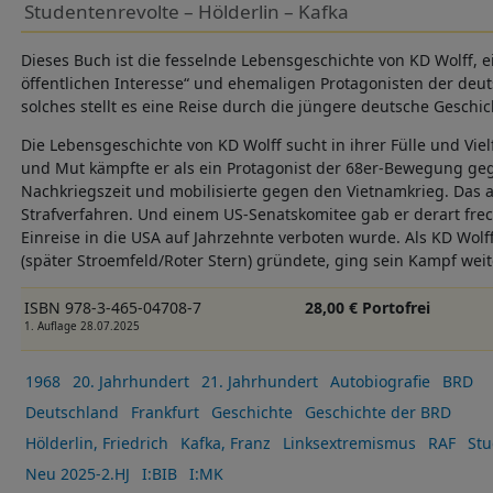
Studentenrevolte – Hölderlin – Kafka
Dieses Buch ist die fesselnde Lebensgeschichte von KD Wolff, 
öffentlichen Interesse“ und ehemaligen Protagonisten der deu
solches stellt es eine Reise durch die jüngere deutsche Geschic
Die Lebensgeschichte von KD Wolff sucht in ihrer Fülle und Vielf
und Mut kämpfte er als ein Protagonist der 68er-Bewegung ge
Nachkriegszeit und mobilisierte gegen den Vietnamkrieg. Das al
Strafverfahren. Und einem US-Senatskomitee gab er derart fre
Einreise in die USA auf Jahrzehnte verboten wurde. Als KD Wolf
(später Stroemfeld/Roter Stern) gründete, ging sein Kampf weit
ISBN 978-3-465-04708-7
28,00 € Portofrei
1. Auflage 28.07.2025
1968
20. Jahrhundert
21. Jahrhundert
Autobiografie
BRD
Deutschland
Frankfurt
Geschichte
Geschichte der BRD
Hölderlin, Friedrich
Kafka, Franz
Linksextremismus
RAF
St
Neu 2025-2.HJ
I:BIB
I:MK