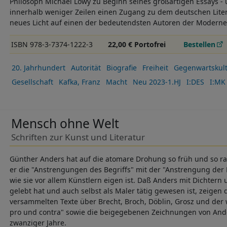
Philosoph Michael Löwy zu Beginn seines großartigen Essays - u
innerhalb weniger Zeilen einen Zugang zu dem deutschen Literat
neues Licht auf einen der bedeutendsten Autoren der Moderne 
ISBN 978-3-7374-1222-3
22,00 € Portofrei
Bestellen
20. Jahrhundert
Autorität
Biografie
Freiheit
Gegenwartskul
Gesellschaft
Kafka, Franz
Macht
Neu 2023-1.HJ
I:DES
I:MK
Mensch ohne Welt
Schriften zur Kunst und Literatur
Günther Anders hat auf die atomare Drohung so früh und so ra
er die "Anstrengungen des Begriffs" mit der "Anstrengung der
wie sie vor allem Künstlern eigen ist. Daß Anders mit Dichtern
gelebt hat und auch selbst als Maler tätig gewesen ist, zeigen
versammelten Texte über Brecht, Broch, Döblin, Grosz und der
pro und contra" sowie die beigegebenen Zeichnungen von And
zwanziger Jahre.