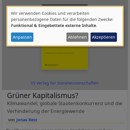
Wir verwenden Cookies und verarbeiten
Verwendung
personenbezogene Daten für die folgenden Zwecke:
Funktional & Eingebettete externe Inhalte
.
von
personenbezogenen
Anpassen
Ablehnen
Akzeptieren
Daten
und
Cookies
VS Verlag für Sozialwissenschaften
Grüner Kapitalismus?
Klimawandel, globale Staatenkonkurrenz und die
Verhinderung der Energiewende
Jonas Rest