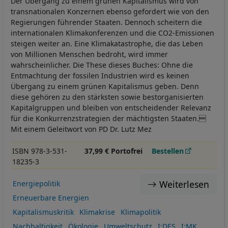
Der Übergang zu einem grünen Kapitalismus wird von
transnationalen Konzernen ebenso gefordert wie von den
Regierungen führender Staaten. Dennoch scheitern die
internationalen Klimakonferenzen und die CO2-Emissionen
steigen weiter an. Eine Klimakatastrophe, die das Leben
von Millionen Menschen bedroht, wird immer
wahrscheinlicher. Die These dieses Buches: Ohne die
Entmachtung der fossilen Industrien wird es keinen
Übergang zu einem grünen Kapitalismus geben. Denn
diese gehören zu den stärksten sowie bestorganisierten
Kapitalgruppen und bleiben von entscheidender Relevanz
für die Konkurrenzstrategien der mächtigsten Staaten.
Mit einem Geleitwort von PD Dr. Lutz Mez
ISBN 978-3-531-
37,99 € Portofrei
Bestellen
18235-3
Weiterlesen
Energiepolitik
Erneuerbare Energien
Kapitalismuskritik
Klimakrise
Klimapolitik
Nachhaltigkeit
Ökologie
Umweltschutz
I:DES
I:MK