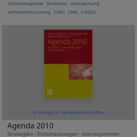
Sicherheitspolitik
Strafrecht
Überwachung
Verhaltensforschung
I:DES
I:MK
I:VIDEO
VS Verlag für Sozialwissenschaften
Agenda 2010
Strategien - Entscheidungen - Konsequenzen