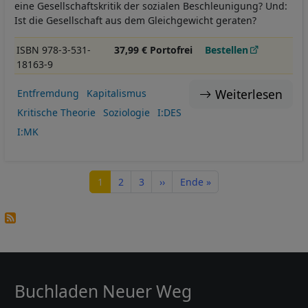
eine Gesellschaftskritik der sozialen Beschleunigung? Und:
Ist die Gesellschaft aus dem Gleichgewicht geraten?
ISBN 978-3-531-
37,99 € Portofrei
Bestellen
18163-9
Weiterlesen
Entfremdung
Kapitalismus
Kritische Theorie
Soziologie
I:DES
I:MK
Seitennummerierung
Seite
Seite
Seite
Nächste Seite
Letzte Seite
1
2
3
››
Ende »
Buchladen Neuer Weg