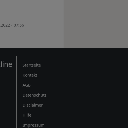
.2022 - 07:56
Rechtliches
line
Startseite
Kontakt
AGB
Datenschutz
Disclaimer
Hilfe
Impressum