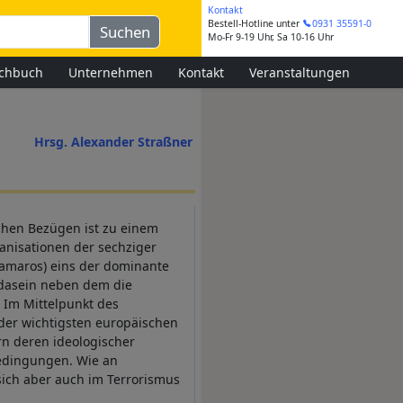
Kontakt
Bestell-Hotline
unter
0931 35591-0
Mo-Fr 9-19 Uhr, Sa 10-16 Uhr
chbuch
Unternehmen
Kontakt
Veranstaltungen
Hrsg. Alexander Straßner
schen Bezügen ist zu einem
anisationen der sechziger
pamaros) eins der dominante
endasein neben dem die
 Im Mittelpunkt des
 der wichtigsten europäischen
n deren ideologischer
edingungen. Wie an
 sich aber auch im Terrorismus