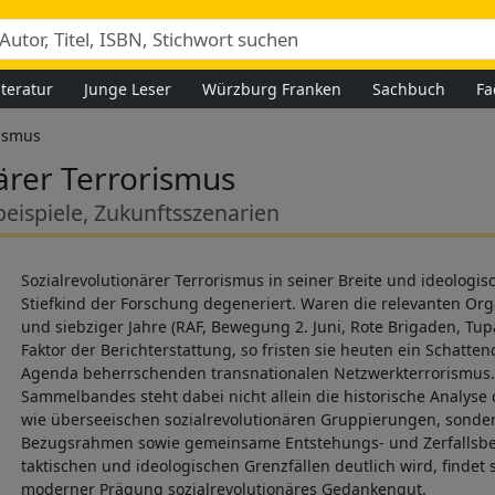
iteratur
Junge Leser
Würzburg Franken
Sachbuch
Fa
ismus
ärer Terrorismus
lbeispiele, Zukunftsszenarien
Sozialrevolutionärer Terrorismus in seiner Breite und ideologi
Stiefkind der Forschung degeneriert. Waren die relevanten Org
und siebziger Jahre (RAF, Bewegung 2. Juni, Rote Brigaden, Tu
Faktor der Berichterstattung, so fristen sie heuten ein Schatt
Agenda beherrschenden transnationalen Netzwerkterrorismus.
Sammelbandes steht dabei nicht allein die historische Analyse
wie überseeischen sozialrevolutionären Gruppierungen, sonder
Bezugsrahmen sowie gemeinsame Entstehungs- und Zerfallsb
taktischen und ideologischen Grenzfällen deutlich wird, findet
moderner Prägung sozialrevolutionäres Gedankengut.