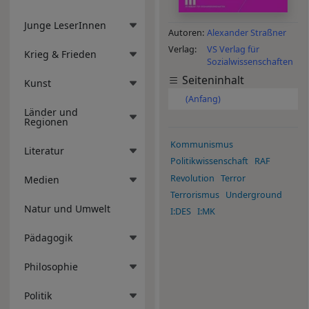
Junge LeserInnen
Autoren
Alexander Straßner
Verlag
VS Verlag für
Krieg & Frieden
Sozialwissenschaften
Seiteninhalt
Kunst
(Anfang)
Länder und
Regionen
Kommunismus
Literatur
Politikwissenschaft
RAF
Revolution
Terror
Medien
Terrorismus
Underground
Natur und Umwelt
I:DES
I:MK
Pädagogik
Philosophie
Politik