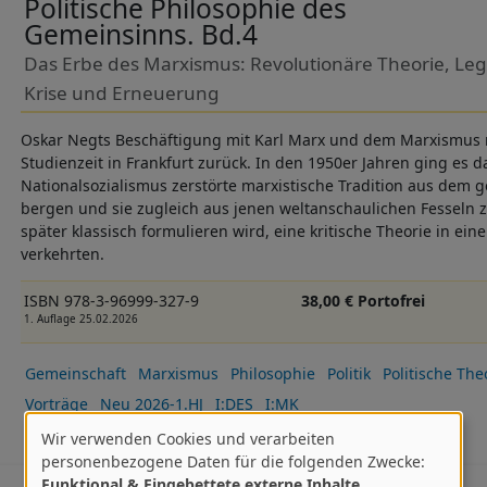
Politische Philosophie des
Gemeinsinns. Bd.4
Das Erbe des Marxismus: Revolutionäre Theorie, Leg
Krise und Erneuerung
Oskar Negts Beschäftigung mit Karl Marx und dem Marxismus re
Studienzeit in Frankfurt zurück. In den 1950er Jahren ging es 
Nationalsozialismus zerstörte marxistische Tradition aus dem g
bergen und sie zugleich aus jenen weltanschaulichen Fesseln zu
später klassisch formulieren wird, eine kritische Theorie in ei
verkehrten.
ISBN 978-3-96999-327-9
38,00 € Portofrei
1. Auflage 25.02.2026
Gemeinschaft
Marxismus
Philosophie
Politik
Politische The
Vorträge
Neu 2026-1.HJ
I:DES
I:MK
Wir verwenden Cookies und verarbeiten
Verwendung
personenbezogene Daten für die folgenden Zwecke:
Funktional & Eingebettete externe Inhalte
.