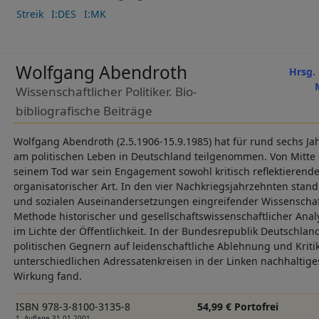
Streik
I:DES
I:MK
Wolfgang Abendroth
Hrsg. 
Wissenschaftlicher Politiker. Bio-
bibliografische Beiträge
Wolfgang Abendroth (2.5.1906-15.9.1985) hat für rund sechs Ja
am politischen Leben in Deutschland teilgenommen. Von Mitte 
seinem Tod war sein Engagement sowohl kritisch reflektierender
organisatorischer Art. In den vier Nachkriegsjahrzehnten stand e
und sozialen Auseinandersetzungen eingreifender Wissenschaf
Methode historischer und gesellschaftswissenschaftlicher Analys
im Lichte der Öffentlichkeit. In der Bundesrepublik Deutschland
politischen Gegnern auf leidenschaftliche Ablehnung und Kriti
unterschiedlichen Adressatenkreisen in der Linken nachhaltig
Wirkung fand.
ISBN 978-3-8100-3135-8
54,99 € Portofrei
1. Auflage 31.01.2001