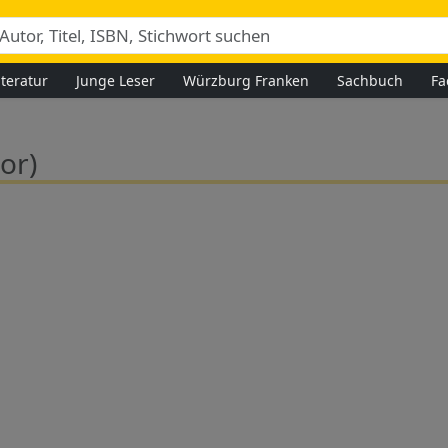
iteratur
Junge Leser
Würzburg Franken
Sachbuch
Fa
or)