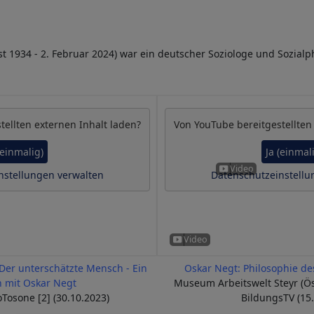
t 1934 - 2. Februar 2024) war ein deutscher Soziologe und Sozialp
tellten externen Inhalt laden?
Von
YouTube
bereitgestellten
(einmalig)
Ja (einmal
nstellungen verwalten
Datenschutzeinstellu
Der unterschätzte Mensch - Ein
Oskar Negt: Philosophie d
 mit Oskar Negt
Museum Arbeitswelt Steyr (Ös
oTosone [2] (30.10.2023)
BildungsTV (15