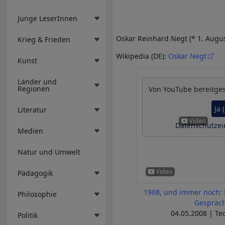
Junge LeserInnen
Oskar Reinhard Negt (* 1. Augus
Krieg & Frieden
Wikipedia (DE):
Oskar Negt
Kunst
Länder und
Regionen
Von
YouTube
bereitges
Ja 
Literatur
Datenschutzei
Medien
Natur und Umwelt
Pädagogik
1968, und immer noch: 
Philosophie
Gespräch
04.05.2008 | Te
Politik