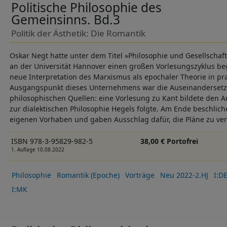
Politische Philosophie des
Gemeinsinns. Bd.3
Politik der Ästhetik: Die Romantik
Oskar Negt hatte unter dem Titel »Philosophie und Gesellschaf
an der Universität Hannover einen großen Vorlesungszyklus beg
neue Interpretation des Marxismus als epochaler Theorie in pra
Ausgangspunkt dieses Unternehmens war die Auseinandersetz
philosophischen Quellen: eine Vorlesung zu Kant bildete den A
zur dialektischen Philosophie Hegels folgte. Am Ende beschlic
eigenen Vorhaben und gaben Ausschlag dafür, die Pläne zu ve
ISBN 978-3-95829-982-5
38,00 € Portofrei
1. Auflage 10.08.2022
Philosophie
Romantik (Epoche)
Vorträge
Neu 2022-2.HJ
I:D
I:MK