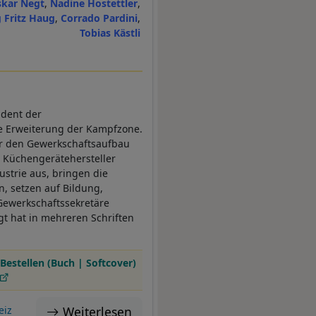
skar Negt
Nadine Hostettler
 Fritz Haug
Corrado Pardini
Tobias Kästli
ident der
ie Erweiterung der Kampfzone.
er den Gewerkschaftsaufbau
m Küchengerätehersteller
ustrie aus, bringen die
n, setzen auf Bildung,
Gewerkschaftssekretäre
gt hat in mehreren Schriften
Bestellen (Buch | Softcover)
Weiterlesen
eiz