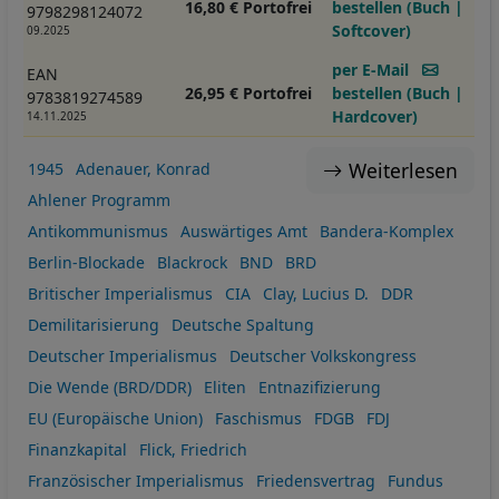
16,80 € Portofrei
bestellen (Buch |
9798298124072
Softcover)
09.2025
per E-Mail
EAN
26,95 € Portofrei
bestellen (Buch |
9783819274589
Hardcover)
14.11.2025
Weiterlesen
1945
Adenauer, Konrad
Ahlener Programm
Antikommunismus
Auswärtiges Amt
Bandera-Komplex
Berlin-Blockade
Blackrock
BND
BRD
Britischer Imperialismus
CIA
Clay, Lucius D.
DDR
Demilitarisierung
Deutsche Spaltung
Deutscher Imperialismus
Deutscher Volkskongress
Die Wende (BRD/DDR)
Eliten
Entnazifizierung
EU (Europäische Union)
Faschismus
FDGB
FDJ
Finanzkapital
Flick, Friedrich
Französischer Imperialismus
Friedensvertrag
Fundus