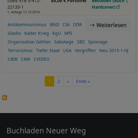
ISBN 978-3-412-
85,00 € Portofrei
Bestellen (Buch |
22133-1
Hardcover)
1. Auflage 12.10.2014
Weiterlesen
Antikommunismus
BND
CIA
DDR
Gladio
Kalter Krieg
KgU
MfS
Organisation Gehlen
Sabotage
SBZ
Spionage
Terrorismus
Tiefer Staat
USA
Vergriffen
Neu 2015-1.HJ
I:BIB
I:MK
I:VIDEO
Seitennummerierung
Seite
Seite
Nächste Seite
Letzte Seite
1
2
››
Ende »
Buchladen Neuer Weg