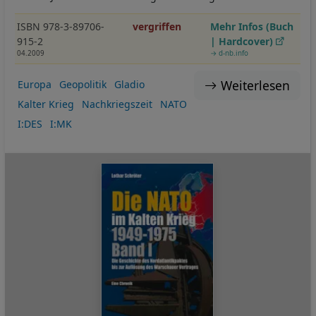
ISBN 978-3-89706-
vergriffen
Mehr Infos (Buch
915-2
| Hardcover)
04.2009
→ d-nb.info
Weiterlesen
Europa
Geopolitik
Gladio
Kalter Krieg
Nachkriegszeit
NATO
I:DES
I:MK