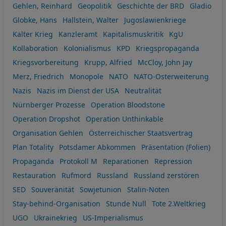
Gehlen, Reinhard
Geopolitik
Geschichte der BRD
Gladio
Globke, Hans
Hallstein, Walter
Jugoslawienkriege
Kalter Krieg
Kanzleramt
Kapitalismuskritik
KgU
Kollaboration
Kolonialismus
KPD
Kriegspropaganda
Kriegsvorbereitung
Krupp, Alfried
McCloy, John Jay
Merz, Friedrich
Monopole
NATO
NATO-Osterweiterung
Nazis
Nazis im Dienst der USA
Neutralität
Nürnberger Prozesse
Operation Bloodstone
Operation Dropshot
Operation Unthinkable
Organisation Gehlen
Österreichischer Staatsvertrag
Plan Totality
Potsdamer Abkommen
Präsentation (Folien)
Propaganda
Protokoll M
Reparationen
Repression
Restauration
Rufmord
Russland
Russland zerstören
SED
Souveränität
Sowjetunion
Stalin-Noten
Stay-behind-Organisation
Stunde Null
Tote 2.Weltkrieg
UGO
Ukrainekrieg
US-Imperialismus