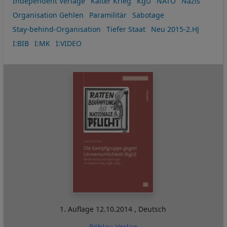
Independent Verlage
Kalter Krieg
KgU
NATO
Nazis
Organisation Gehlen
Paramilitär
Sabotage
Stay-behind-Organisation
Tiefer Staat
Neu 2015-2.HJ
I:BIB
I:MK
I:VIDEO
1. Auflage
12.10.2014
,
Deutsch
Böhlau-Verlag