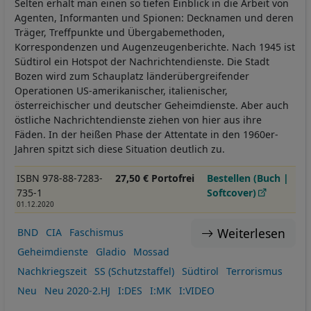
Selten erhält man einen so tiefen Einblick in die Arbeit von
Agenten, Informanten und Spionen: Decknamen und deren
Träger, Treffpunkte und Übergabemethoden,
Korrespondenzen und Augenzeugenberichte. Nach 1945 ist
Südtirol ein Hotspot der Nachrichtendienste. Die Stadt
Bozen wird zum Schauplatz länderübergreifender
Operationen US-amerikanischer, italienischer,
österreichischer und deutscher Geheimdienste. Aber auch
östliche Nachrichtendienste ziehen von hier aus ihre
Fäden. In der heißen Phase der Attentate in den 1960er-
Jahren spitzt sich diese Situation deutlich zu.
ISBN 978-88-7283-
27,50 € Portofrei
Bestellen (Buch |
735-1
Softcover)
01.12.2020
Weiterlesen
BND
CIA
Faschismus
Geheimdienste
Gladio
Mossad
Nachkriegszeit
SS (Schutzstaffel)
Südtirol
Terrorismus
Neu
Neu 2020-2.HJ
I:DES
I:MK
I:VIDEO