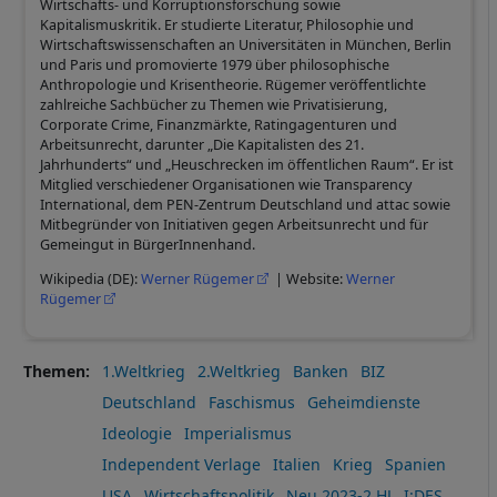
Wirtschafts- und Korruptionsforschung sowie
Kapitalismuskritik. Er studierte Literatur, Philosophie und
Wirtschaftswissenschaften an Universitäten in München, Berlin
und Paris und promovierte 1979 über philosophische
Anthropologie und Krisentheorie. Rügemer veröffentlichte
zahlreiche Sachbücher zu Themen wie Privatisierung,
Corporate Crime, Finanzmärkte, Ratingagenturen und
Arbeitsunrecht, darunter „Die Kapitalisten des 21.
Jahrhunderts“ und „Heuschrecken im öffentlichen Raum“. Er ist
Mitglied verschiedener Organisationen wie Transparency
International, dem PEN-Zentrum Deutschland und attac sowie
Mitbegründer von Initiativen gegen Arbeitsunrecht und für
Gemeingut in BürgerInnenhand.
Wikipedia (DE):
Werner Rügemer
| Website:
Werner
Rügemer
Themen
1.Weltkrieg
2.Weltkrieg
Banken
BIZ
Deutschland
Faschismus
Geheimdienste
Ideologie
Imperialismus
Independent Verlage
Italien
Krieg
Spanien
USA
Wirtschaftspolitik
Neu 2023-2.HJ
I:DES