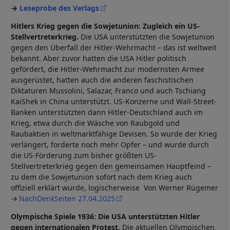
→
Leseprobe des Verlags
Hitlers Krieg gegen die Sowjetunion: Zugleich ein US-
Stellvertreterkrieg.
Die USA unterstützten die Sowjetunion
gegen den Überfall der Hitler-Wehrmacht – das ist weltweit
bekannt. Aber zuvor hatten die USA Hitler politisch
gefördert, die Hitler-Wehrmacht zur modernsten Armee
ausgerüstet, hatten auch die anderen faschistischen
Diktaturen Mussolini, Salazar, Franco und auch Tschiang
KaiShek in China unterstützt. US-Konzerne und Wall-Street-
Banken unterstützten dann Hitler-Deutschland auch im
Krieg, etwa durch die Wäsche von Raubgold und
Raubaktien in weltmarktfähige Devisen. So wurde der Krieg
verlängert, forderte noch mehr Opfer – und wurde durch
die US-Förderung zum bisher größten US-
Stellvertreterkrieg gegen den gemeinsamen Hauptfeind –
zu dem die Sowjetunion sofort nach dem Krieg auch
offiziell erklärt wurde, logischerweise Von Werner Rügemer
NachDenkSeiten 27.04.2025
Olympische Spiele 1936: Die USA unterstützten Hitler
gegen internationalen Protest.
Die aktuellen Olympischen