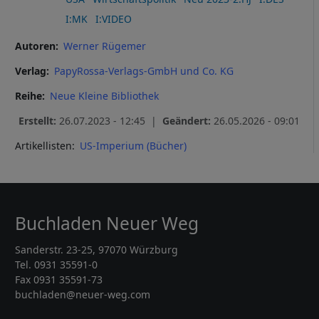
I:MK
I:VIDEO
Autoren
Werner Rügemer
Verlag
PapyRossa-Verlags-GmbH und Co. KG
Reihe
Neue Kleine Bibliothek
Erstellt:
26.07.2023 - 12:45 |
Geändert:
26.05.2026 - 09:01
Artikellisten:
US-Imperium (Bücher)
Buchladen Neuer Weg
Sanderstr. 23-25, 97070 Würzburg
Tel. 0931 35591-0
Fax 0931 35591-73
buchladen@neuer-weg.com