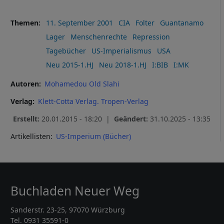
Themen
11. September 2001
CIA
Folter
Guantanamo
Lager
Menschenrechte
Repression
Tagebücher
US-Imperialismus
USA
Neu 2015-1.HJ
Neu 2018-1.HJ
I:BIB
I:MK
Autoren
Mohamedou Old Slahi
Verlag
Klett-Cotta Verlag. Tropen-Verlag
Erstellt:
20.01.2015 - 18:20 |
Geändert:
31.10.2025 - 13:35
Artikellisten:
US-Imperium (Bücher)
Buchladen Neuer Weg
Sanderstr. 23-25, 97070 Würzburg
Tel. 0931 35591-0