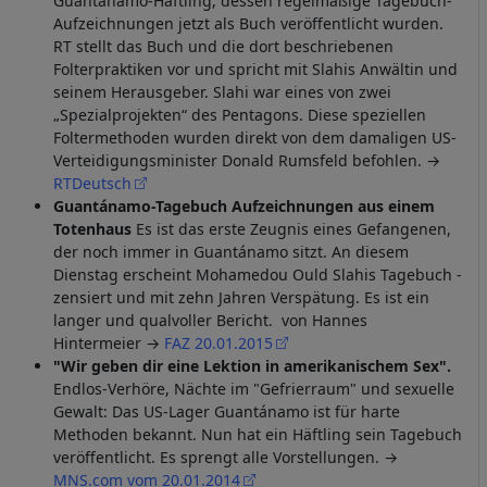
Guantánamo-Häftling, dessen regelmäßige Tagebuch-
Aufzeichnungen jetzt als Buch veröffentlicht wurden.
RT stellt das Buch und die dort beschriebenen
Folterpraktiken vor und spricht mit Slahis Anwältin und
seinem Herausgeber. Slahi war eines von zwei
„Spezialprojekten“ des Pentagons. Diese speziellen
Foltermethoden wurden direkt von dem damaligen US-
Verteidigungsminister Donald Rumsfeld befohlen. →
RTDeutsch
Guantánamo-Tagebuch Aufzeichnungen aus einem
Totenhaus
Es ist das erste Zeugnis eines Gefangenen,
der noch immer in Guantánamo sitzt. An diesem
Dienstag erscheint Mohamedou Ould Slahis Tagebuch -
zensiert und mit zehn Jahren Verspätung. Es ist ein
langer und qualvoller Bericht. von Hannes
Hintermeier →
FAZ 20.01.2015
"Wir geben dir eine Lektion in amerikanischem Sex".
Endlos-Verhöre, Nächte im "Gefrierraum" und sexuelle
Gewalt: Das US-Lager Guantánamo ist für harte
Methoden bekannt. Nun hat ein Häftling sein Tagebuch
veröffentlicht. Es sprengt alle Vorstellungen. →
MNS.com vom 20.01.2014