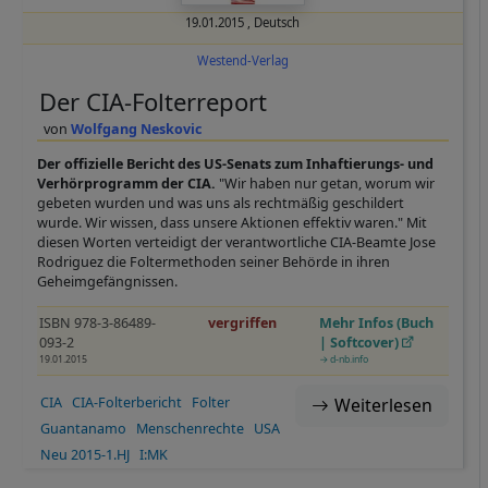
19.01.2015
,
Deutsch
Westend-Verlag
Der CIA-Folterreport
Wolfgang Neskovic
Der offizielle Bericht des US-Senats zum Inhaftierungs- und
Verhörprogramm der CIA.
"Wir haben nur getan, worum wir
gebeten wurden und was uns als rechtmäßig geschildert
wurde. Wir wissen, dass unsere Aktionen effektiv waren." Mit
diesen Worten verteidigt der verantwortliche CIA-Beamte Jose
Rodriguez die Foltermethoden seiner Behörde in ihren
Geheimgefängnissen.
ISBN 978-3-86489-
vergriffen
Mehr Infos (Buch
093-2
| Softcover)
19.01.2015
→ d-nb.info
CIA
CIA-Folterbericht
Folter
Weiterlesen
Guantanamo
Menschenrechte
USA
Neu 2015-1.HJ
I:MK