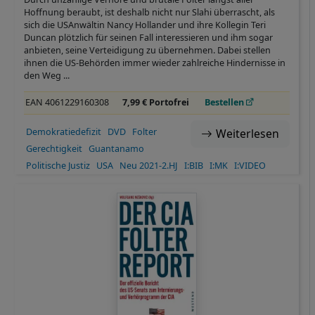
Hoffnung beraubt, ist deshalb nicht nur Slahi überrascht, als
sich die USAnwältin Nancy Hollander und ihre Kollegin Teri
Duncan plötzlich für seinen Fall interessieren und ihm sogar
anbieten, seine Verteidigung zu übernehmen. Dabei stellen
ihnen die US-Behörden immer wieder zahlreiche Hindernisse in
den Weg ...
EAN 4061229160308
7,99 € Portofrei
Bestellen
Demokratiedefizit
DVD
Folter
Weiterlesen
Gerechtigkeit
Guantanamo
Politische Justiz
USA
Neu 2021-2.HJ
I:BIB
I:MK
I:VIDEO