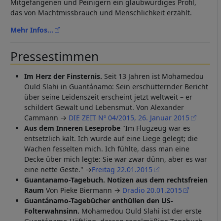
Mitgefangenen und Peinigern ein glaubwürdiges Profil,
das von Machtmissbrauch und Menschlichkeit erzählt.
Mehr Infos...
Pressestimmen
Im Herz der Finsternis.
Seit 13 Jahren ist Mohamedou
Ould Slahi in Guantánamo: Sein erschütternder Bericht
über seine Leidenszeit erscheint jetzt weltweit – er
schildert Gewalt und Lebensmut. Von Alexander
Cammann →
DIE ZEIT Nº 04/2015, 26. Januar 2015
Aus dem Inneren Leseprobe
"Im Flugzeug war es
entsetzlich kalt. Ich wurde auf eine Liege gelegt; die
Wachen fesselten mich. Ich fühlte, dass man eine
Decke über mich legte: Sie war zwar dünn, aber es war
eine nette Geste." →
Freitag 22.01.2015
Guantanamo-Tagebuch. Notizen aus dem rechtsfreien
Raum
Von Pieke Biermann →
Dradio 20.01.2015
Guantánamo-Tagebücher enthüllen den US-
Folterwahnsinn.
Mohamedou Ould Slahi ist der erste