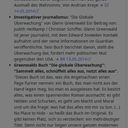
Ausmaß des Wahnsinns. Von Andrian Kreye →
SZ
14.05.2014
Investigativer Journalismu
s "Die Globale
Überwachung" von Glenn Greenwald Ein Beitrag von:
Judith Heitkamp / Christian Schiffer. Glenn Greenwald
ist jener Journalist, mit dem Edward Snowden Kontakt
aufnahm und der seine Informationen im Guardian
veröffentlichte. Sein Buch berichtet davon, stellt die
Überwachung dar, fordert mehr politischen Mut
gegenüber den USA. →
BR 13.05.2014
Greenwalds Buch "Die globale Überwachung":
"Sammelt alles, schnüffelt alles aus, nutzt alles aus".
"Dieses Buch ist das, was die Angelsachsen einen
Page-Turner nennen: ein Buch, das man nicht aus der
Hand legen mag, bis man es ausgelesen hat. Es besitzt
alles, was einen spannenden Roman ausmacht: es gibt
Helden und Schurken, es geht um Macht und Moral
und um die Frage: was hat das alles mit mir zu tun. (...)
No Place to Hide - so heißt das Buch im Original. Es
gibt keinen Platz, sich zu verstecken: ein mehrdeutiger
Titel. Denn nicht nur liegen unsere ganzen modernen