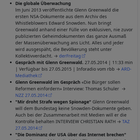
Die globale Überwachung
lm Juni 2013 veröffentlichte Glenn Greenwald die
ersten NSA-Dokumente aus dem Archiv des
Whistleblowers Edward Snowden. Nun bringt
Greenwald anhand einer Fülle von exklusiven, nie zuvor
publizierten Geheimdokumenten das ganze Ausmaß
der Massenüberwachung ans Licht. Alles und jeder
wird ausgespäht, die Bevölkerung steht unter
Kollektivverdacht. →
derFreitag
Gespräch mit Glenn Greenwald.
27.05.2014 | 11:33 min
| Verfügbar bis 27.05.2015 | Inforadio vom rbb →
ARD-
Mediathek
Glenn Greenwald im Gespräch
«Die Bürger sollen
Reformen einfordern» Interview: Thomas Schuler →
NZZ 27.05.2014
"Mir droht Strafe wegen Spionage"
Glenn Greenwald
will dem Bundestag keine Snowden-Dokumente geben.
Auch bei der Zusammenarbeit mit Medien will er die
Kontrolle behalten INTERVIEW CHRISTIAN RATH →
TAZ
27.05.2014
"Die Dominanz der USA über das Internet brechen"