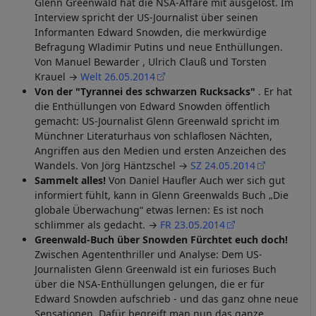
Glenn Greenwald hat die NSA-Affäre mit ausgelöst. Im
Interview spricht der US-Journalist über seinen
Informanten Edward Snowden, die merkwürdige
Befragung Wladimir Putins und neue Enthüllungen.
Von Manuel Bewarder , Ulrich Clauß und Torsten
Krauel →
Welt 26.05.2014
Von der "Tyrannei des schwarzen Rucksacks"
. Er hat
die Enthüllungen von Edward Snowden öffentlich
gemacht: US-Journalist Glenn Greenwald spricht im
Münchner Literaturhaus von schlaflosen Nächten,
Angriffen aus den Medien und ersten Anzeichen des
Wandels. Von Jörg Häntzschel →
SZ 24.05.2014
Sammelt alles!
Von Daniel Haufler Auch wer sich gut
informiert fühlt, kann in Glenn Greenwalds Buch „Die
globale Überwachung“ etwas lernen: Es ist noch
schlimmer als gedacht. →
FR 23.05.2014
Greenwald-Buch über Snowden Fürchtet euch doch!
Zwischen Agententhriller und Analyse: Dem US-
Journalisten Glenn Greenwald ist ein furioses Buch
über die NSA-Enthüllungen gelungen, die er für
Edward Snowden aufschrieb - und das ganz ohne neue
Sensationen. Dafür begreift man nun das ganze