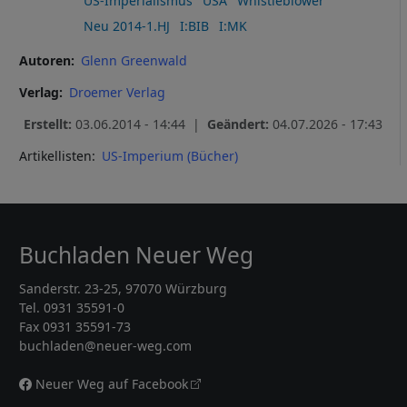
US-Imperialismus
USA
Whistleblower
Neu 2014-1.HJ
I:BIB
I:MK
Autoren
Glenn Greenwald
Verlag
Droemer Verlag
Erstellt:
03.06.2014 - 14:44 |
Geändert:
04.07.2026 - 17:43
Artikellisten:
US-Imperium (Bücher)
Buchladen Neuer Weg
Sanderstr. 23-25, 97070 Würzburg
Tel. 0931 35591-0
Fax 0931 35591-73
buchladen@neuer-weg.com
Neuer Weg auf Facebook