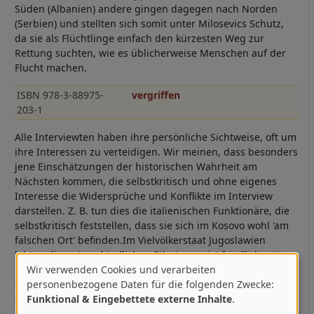
Süden (Albanien) andere gingen dagegen nach Norden
(Serbien) und stellten sich somit unter Milosevics Schutz,
da sie als Flüchtlinge einfach den kürzesten Weg zur
Rettung suchten, wie es üblicherweise Menschen auf der
Flucht machen.
ISBN 978-3-88975-
vergriffen
203-1
Alle Interviewten haben ihre persönliche Sichtweise, oft um
ihre Interessen zu verteidigen. Wir meinen, dass besonders
jene Einschätzungen der historischen Wahrheit am
Nächsten kommen, die selbstkritisch und ohne eigenes
Interesse die Widersprüche und Konflikte im Interview
darstellen. Z. B. tun dies die italienischen Funktionäre, die
selbstkritisch feststellen, dass sie sich im Kosovo wohl 'am
falschen Ort' befinden.Im Vielvölkerstaat Jugoslawien
lebten die unterschiedlichen Ethnien meist friedlich mit-
Wir verwenden Cookies und verarbeiten
und auch nebeneinander. Natürlich machte ein Serbe seine
Verwendung
personenbezogene Daten für die folgenden Zwecke:
groben Scherze über einen Albaner und umgekehrt sowie
Funktional & Eingebettete externe Inhalte
.
ein Bayer über einen Preußen. Ein Kroate reiste ohne
von
Probleme nach Montenegro, ein Bosnier nach Novisad. Ich