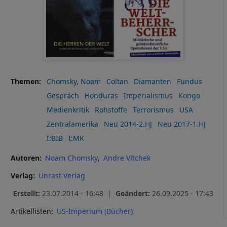
Themen
Chomsky, Noam
Coltan
Diamanten
Fundus
Gespräch
Honduras
Imperialismus
Kongo
Medienkritik
Rohstoffe
Terrorismus
USA
Zentralamerika
Neu 2014-2.HJ
Neu 2017-1.HJ
I:BIB
I:MK
Autoren
Noam Chomsky
Andre Vltchek
Verlag
Unrast Verlag
Erstellt:
23.07.2014 - 16:48 |
Geändert:
26.09.2025 - 17:43
Artikellisten:
US-Imperium (Bücher)