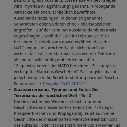
Bedrohung aus Russland. Diese neue Art des Krieges
wird "hybride Kriegsführung" genannt. "Propaganda,
verdeckte Aktionen, schließlich bewaffnete
Auseinandersetzungen, in denen so genannte
Separatisten oder Soldaten ohne Hoheitsabzeichen
angreifen - auf der Krim hat Russland damit erstmals
zugeschlagen", weiß der SWR im Februar 2015 zu
berichten. Die Welt kann davon erzählen, dass die
NATO sogar "unzureichend auf solche Konflikte
vorbereitet" ist. Und Matthias Nass von der Zeit kann
als mental vollständig embedded aus den
"Gegenstrategien" der NATO berichten: "Fassungslos
verfolgt die Nato das Geschehen". Fassungslos macht
jedoch lediglich die Berichterstattung darüber. Sascha
Pommrenke →
Telepolis 25.07.2015
Staatsterrorismus, Tyrannei und Folter. Der
Terrorismus der westlichen Welt - Teil 2
Die Geschichte des Westens ist nicht nur eine
Geschichte des massenhaften Tötens (Teil 1: Kriege,
Kriegsverbrechen und Propaganda), es ist auch eine
Geschichte des massenhaften Menschenrechtsbruchs,
des Folterns. Folter ist das Instrument von Tyrannen, es