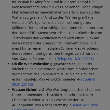
muss man bekämpfen: "Und in diesem Kampf für
Menschenrechte oder für das Überleben unschuldiger
Menschen ist es manchmal erforderlich, auch zu den
Waffen zu greifen." Und zu den Waffen greift die
westliche Wertgemeinschaft schnell und gerne.
Millionen Tote und unzählige Verstümmelte hinterlässt
der "Kampf für Menschenrechte". Die Artikelserie zum
Terrorismus der westlichen Welt wirft einen Blick auf
die Realitäten der Kriege und "Interventionen", die
meist hinter einem medialen Schleier des Anscheins
des sauberen und gerechten Krieges verschwinden.
Von Sascha Pommrenke →
Telepolis 18.01.2015
Ob die Welt wahnsinnig geworden sei
, beendet
Vltchek seine einleitenden Worte zum mörderischen
Vermächtnis des Kolonialismus, zugleich Titel des
ersten Kapitels. Von Arnold Schmieder →
socialnet
30.01.2015
Wessen Sicherheit?
Wie Washington sich und seinen
Unternehmensbereich schützt, beschreibt Noam
Chomsky in einer kurzen Geschichte der US-
Außenpolitik. Von Noam Chomsky →
Amerika21 vom