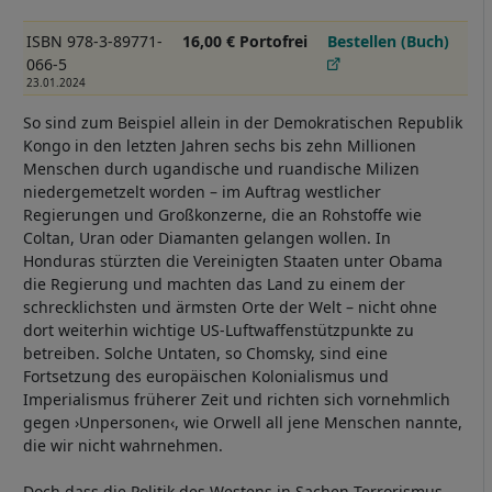
ISBN 978-3-89771-
16,00 € Portofrei
Bestellen (Buch)
066-5
23.01.2024
So sind zum Beispiel allein in der Demokratischen Republik
Kongo in den letzten Jahren sechs bis zehn Millionen
Menschen durch ugandische und ruandische Milizen
niedergemetzelt worden – im Auftrag westlicher
Regierungen und Großkonzerne, die an Rohstoffe wie
Coltan, Uran oder Diamanten gelangen wollen. In
Honduras stürzten die Vereinigten Staaten unter Obama
die Regierung und machten das Land zu einem der
schrecklichsten und ärmsten Orte der Welt – nicht ohne
dort weiterhin wichtige US-Luftwaffenstützpunkte zu
betreiben. Solche Untaten, so Chomsky, sind eine
Fortsetzung des europäischen Kolonialismus und
Imperialismus früherer Zeit und richten sich vornehmlich
gegen ›Unpersonen‹, wie Orwell all jene Menschen nannte,
die wir nicht wahrnehmen.
Doch dass die Politik des Westens in Sachen Terrorismus