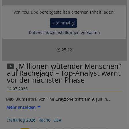
Ermordung ihres Anführers verlangten.
Zakani ist ein führender konservativer Politiker, der als
Von
YouTube
bereitgestellten externen Inhalt laden?
Gegner des JCPOA-Atomabkommens für das
Präsidentenamt kandidierte und seither als schärfster
Ja (einmalig)
Kritiker des Memorandum of Understanding (MOU)
Datenschutzeinstellungen verwalten
zwischen Iran und den USA gilt.
25:12
„Millionen wütender Menschen“
auf Rachejagd – Top-Analyst warnt
vor der nächsten Phase
14.07.2026
Max Blumenthal von The Grayzone trifft am 9. Juli in
Teheran den führenden iranischen Analysten und
Mehr anzeigen
Journalisten Seyed Mostafa Khoshcheshm – kurz nachdem
die USA ihre Luftangriffe auf den Iran wieder
Irankrieg 2026
Rache
USA
aufgenommen haben und während der Trauerzug für den
Seitennummerierung