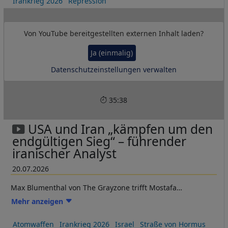
Irankrieg 2026
Repression
Von
YouTube
bereitgestellten externen Inhalt laden?
Ja (einmalig)
Datenschutzeinstellungen verwalten
35:38
USA und Iran „kämpfen um den
endgültigen Sieg“ – führender
iranischer Analyst
20.07.2026
Max Blumenthal von The Grayzone trifft Mostafa
Khoshcheshm, einen der am besten vernetzten und
Mehr anzeigen
produktivsten Analysten und Journalisten Irans, um über
die nächste Phase des US-israelischen Krieges gegen das
Atomwaffen
Irankrieg 2026
Israel
Straße von Hormus