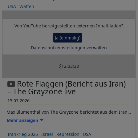
Land zu sprechen und darüber, warum er glaubt, dass Iran
USA
Waffen
als regionale Macht hervorgehen wird.
Khoshcheshm erklärt, wie sich die aktuelle Phase des
Konflikts wahrscheinlich zu einem ausgewachsenen
Von
YouTube
bereitgestellten externen Inhalt laden?
regionalen Krieg ausweiten wird und warum er der Ansicht
ist, dass Israel bereits auf dem Weg zu einer inneren
Ja (einmalig)
politischen Implosion ist.
Datenschutzeinstellungen verwalten
2:33:38
Rote Flaggen (Bericht aus Iran)
– The Grayzone live
15.07.2026
Max Blumenthal von The Grayzone berichtet aus dem Iran,
wo er die Beerdigung von Ayatollah Ali Khamenei
Mehr anzeigen
begleitete, US-israelische Kriegsverbrechen dokumentierte
und mit Regierungsvertretern sowie anderen über das
Irankrieg 2026
Israel
Repression
USA
gescheiterte Memorandum of Understanding (MOU) und