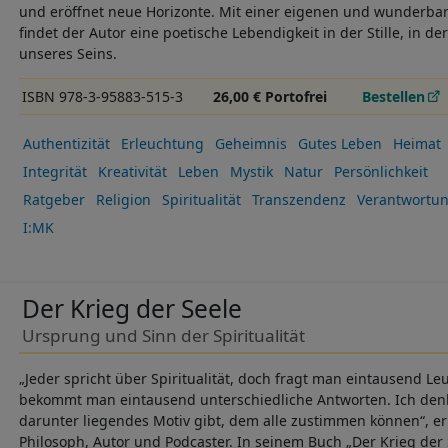
und eröffnet neue Horizonte. Mit einer eigenen und wunderbar
findet der Autor eine poetische Lebendigkeit in der Stille, in 
unseres Seins.
ISBN 978-3-95883-515-3
26,00 € Portofrei
Bestellen
Authentizität
Erleuchtung
Geheimnis
Gutes Leben
Heimat
Integrität
Kreativität
Leben
Mystik
Natur
Persönlichkeit
Ratgeber
Religion
Spiritualität
Transzendenz
Verantwortu
I:MK
Der Krieg der Seele
Ursprung und Sinn der Spiritualität
„Jeder spricht über Spiritualität, doch fragt man eintausend Leute
bekommt man eintausend unterschiedliche Antworten. Ich denk
darunter liegendes Motiv gibt, dem alle zustimmen können“, e
Philosoph, Autor und Podcaster. In seinem Buch „Der Krieg der