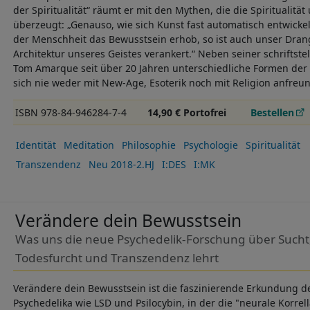
der Spiritualität“ räumt er mit den Mythen, die die Spiritualität
überzeugt: „Genauso, wie sich Kunst fast automatisch entwickelt
der Menschheit das Bewusstsein erhob, so ist auch unser Drang n
Architektur unseres Geistes verankert.“ Neben seiner schriftstell
Tom Amarque seit über 20 Jahren unterschiedliche Formen der 
sich nie weder mit New-Age, Esoterik noch mit Religion anfreu
ISBN 978-84-946284-7-4
14,90 € Portofrei
Bestellen
Identität
Meditation
Philosophie
Psychologie
Spiritualität
Transzendenz
Neu 2018-2.HJ
I:DES
I:MK
Verändere dein Bewusstsein
Was uns die neue Psychedelik-Forschung über Sucht
Todesfurcht und Transzendenz lehrt
Verändere dein Bewusstsein ist die faszinierende Erkundung 
Psychedelika wie LSD und Psilocybin, in der die "neurale Korrel