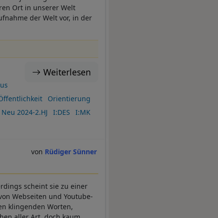
ren Ort in unserer Welt
fnahme der Welt vor, in der
Weiterlesen
mus
Öffentlichkeit
Orientierung
Neu 2024-2.HJ
I:DES
I:MK
Rüdiger Sünner
erdings scheint sie zu einer
 von Webseiten und Youtube-
en klingenden Worten,
hen aller Art, doch kaum