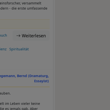
einsforscher, versammelt
dern - die erste umfassende
Weiterlesen
buch
ienz
Spiritualität
egemann, Bernd (Dramaturg,
Essayist)
lauben.
lt im Leben vieler keine
die es jemals gab. Aber