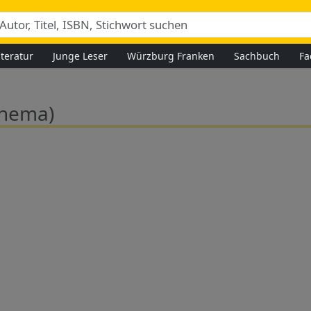
iteratur
Junge Leser
Würzburg Franken
Sachbuch
Fa
Thema)