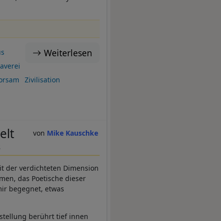
Weiterlesen
us
laverei
horsam
Zivilisation
elt
Mike Kauschke
s
it der verdichteten Dimension
men, das Poetische dieser
ir begegnet, etwas
tellung berührt tief innen