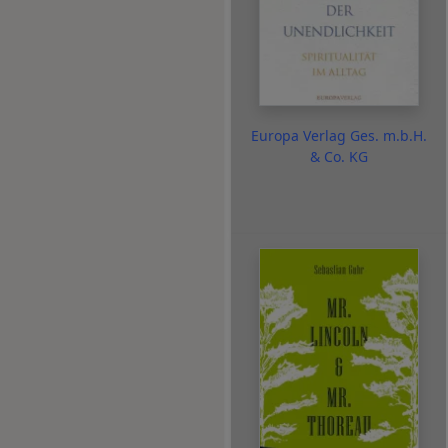
Europa Verlag Ges. m.b.H.
& Co. KG