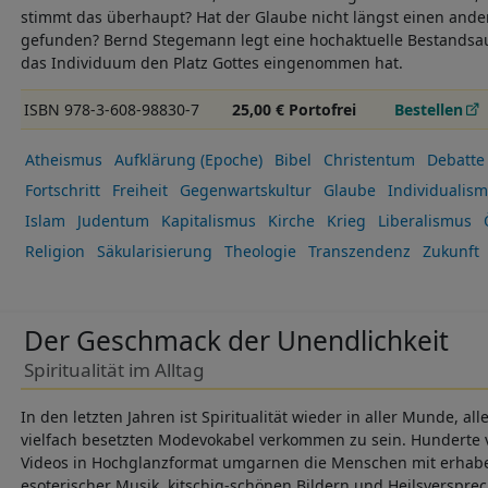
stimmt das überhaupt? Hat der Glaube nicht längst einen ande
gefunden? Bernd Stegemann legt eine hochaktuelle Bestandsau
das Individuum den Platz Gottes eingenommen hat.
ISBN 978-3-608-98830-7
25,00 € Portofrei
Bestellen
Atheismus
Aufklärung (Epoche)
Bibel
Christentum
Debatte
Fortschritt
Freiheit
Gegenwartskultur
Glaube
Individualis
Islam
Judentum
Kapitalismus
Kirche
Krieg
Liberalismus
Religion
Säkularisierung
Theologie
Transzendenz
Zukunft
Der Geschmack der Unendlichkeit
Spiritualität im Alltag
In den letzten Jahren ist Spiritualität wieder in aller Munde, all
vielfach besetzten Modevokabel verkommen zu sein. Hunderte
Videos in Hochglanzformat umgarnen die Menschen mit erhab
esoterischer Musik, kitschig-schönen Bildern und Heilsversprec