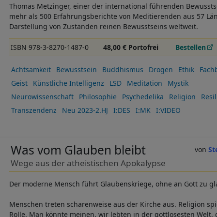
Thomas Metzinger, einer der international führenden Bewussts
mehr als 500 Erfahrungsberichte von Meditierenden aus 57 Län
Darstellung von Zuständen reinen Bewusstseins weltweit.
ISBN 978-3-8270-1487-0
48,00 € Portofrei
Bestellen
Achtsamkeit
Bewusstsein
Buddhismus
Drogen
Ethik
Fach
Geist
Künstliche Intelligenz
LSD
Meditation
Mystik
Neurowissenschaft
Philosophie
Psychedelika
Religion
Resil
Transzendenz
Neu 2023-2.HJ
I:DES
I:MK
I:VIDEO
Was vom Glauben bleibt
St
Wege aus der atheistischen Apokalypse
Der moderne Mensch führt Glaubenskriege, ohne an Gott zu g
Menschen treten scharenweise aus der Kirche aus. Religion spie
Rolle. Man könnte meinen, wir lebten in der gottlosesten Welt, 