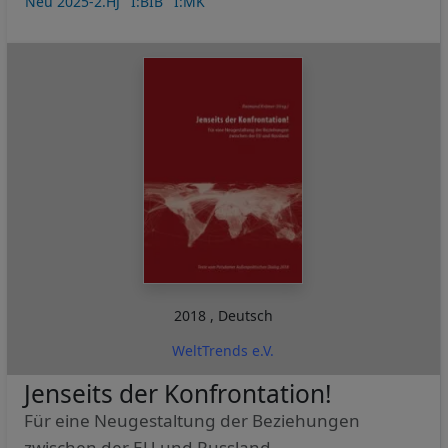
Neu 2025-2.HJ
I:BIB
I:MK
2018
,
Deutsch
WeltTrends e.V.
Jenseits der Konfrontation!
Für eine Neugestaltung der Beziehungen
zwischen der EU und Russland