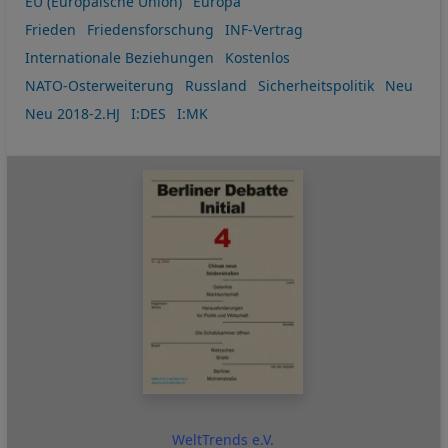
EU (Europäische Union)
Europa
Frieden
Friedensforschung
INF-Vertrag
Internationale Beziehungen
Kostenlos
NATO-Osterweiterung
Russland
Sicherheitspolitik
Neu
Neu 2018-2.HJ
I:DES
I:MK
WeltTrends e.V.