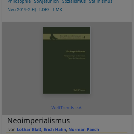
Philosophie
Sowjetunion
Sozialismus
Stalinismus
Neu 2019-2.HJ
I:DES
I:MK
WeltTrends e.V.
Neoimperialismus
Lothar Glaß
Erich Hahn
Norman Paech