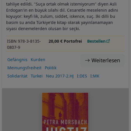
tahliye edildi. "Suça ortak olmak istemiyorum" diyen Asli
Erdogan'in en büyük silahi dil. Cesaretle meselenin adini
koyuyor: keyfi lik, zulüm, siddet, iskence, suç. Iki dilli bu
basim su anda Türkiye'de kitap olarak yayinlanamayan
siyasi denemelerden olusan bir seçki.
ISBN 978-3-8135-
20,00 € Portofrei
Bestellen
0807-9
Weiterlesen
Gefängnis
Kurden
Meinungsfreiheit
Politik
Solidarität
Türkei
Neu 2017-2.HJ
I:DES
I:MK