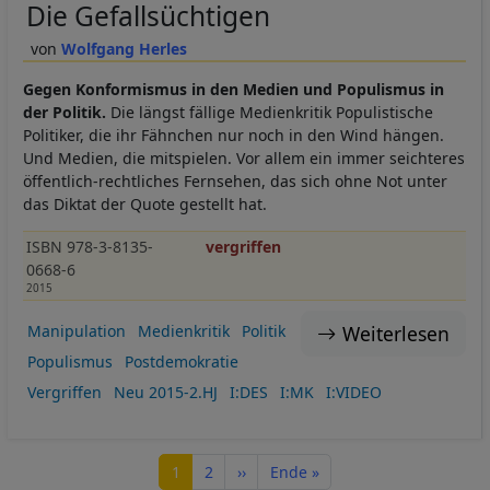
Die Gefallsüchtigen
Wolfgang Herles
Gegen Konformismus in den Medien und Populismus in
der Politik.
Die längst fällige Medienkritik Populistische
Politiker, die ihr Fähnchen nur noch in den Wind hängen.
Und Medien, die mitspielen. Vor allem ein immer seichteres
öffentlich-rechtliches Fernsehen, das sich ohne Not unter
das Diktat der Quote gestellt hat.
ISBN 978-3-8135-
vergriffen
0668-6
2015
Weiterlesen
Manipulation
Medienkritik
Politik
Populismus
Postdemokratie
Vergriffen
Neu 2015-2.HJ
I:DES
I:MK
I:VIDEO
Seitennummerierung
Seite
Seite
Nächste Seite
Letzte Seite
1
2
››
Ende »