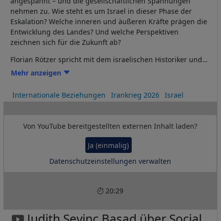
angespannt – und die gesellschaftlichen Spannungen
nehmen zu. Wie steht es um Israel in dieser Phase der
Eskalation? Welche inneren und äußeren Kräfte prägen die
Entwicklung des Landes? Und welche Perspektiven
zeichnen sich für die Zukunft ab?
Florian Rötzer spricht mit dem israelischen Historiker und
Soziologen Moshe Zuckermann über die aktuelle Lage, die
Mehr anzeigen
Dynamik des Konflikts und die langfristigen Folgen für
Politik, Gesellschaft und internationale Beziehungen. Ein
Internationale Beziehungen
Irankrieg 2026
Israel
analytisches Gespräch über Sicherheit, Identität und die
Frage, wie stabil die Zukunft Israels in Zeiten wachsender
Unsicherheit ist.
Von
YouTube
bereitgestellten externen Inhalt laden?
Ja (einmalig)
Datenschutzeinstellungen verwalten
20:29
Judith Sevinç Basad über Social