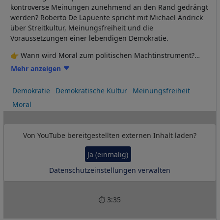
kontroverse Meinungen zunehmend an den Rand gedrängt
werden? Roberto De Lapuente spricht mit Michael Andrick
über Streitkultur, Meinungsfreiheit und die
Voraussetzungen einer lebendigen Demokratie.
👉 Wann wird Moral zum politischen Machtinstrument?
👉 Warum ist demokratischer Streit unverzichtbar?
Mehr anzeigen
👉 Welche Folgen hat die Ausgrenzung unbequemer
Positionen?
Demokratie
Demokratische Kultur
Meinungsfreiheit
👉 Wie kann eine offene Debattenkultur wieder gestärkt
Moral
werden?
Von
YouTube
bereitgestellten externen Inhalt laden?
Ja (einmalig)
Datenschutzeinstellungen verwalten
3:35