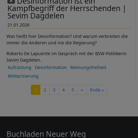
Desinformation ist ein
Kampfbegriff der Herrschenden |
Sevim Dagdelen
21.01.2026
Was heißt hier Desinformation? Und warum verbreiten die
immer die Anderen und nie die Regierung?
Roberto De Lapuente im Gespräch mit der BSW-Politikerin
Sevim Dagdelen.
Aufrüstung
Desinformation
Meinungsfreiheit
Militarisierung
Seitennummerierung
Seite
Seite
Seite
Seite
Seite
Nächste Seite
Letzte Seite
1
2
3
4
5
››
Ende »
Buchladen Neuer Weg