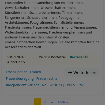
Entstanden ist eine Sammlung von Politikerinnen,
Gewerkschafterinnen, Wissenschaftlerinnen,
Künstlerinnen, Sozialarbeiterinnen, Tänzerinnen,
Sängerinnen, Schauspielerinnen, Pädagoginnen,
Architektinnen, Fotografinnen, Schriftstellerinnen,
Freidenkerinnen, Frauenrechtlerinnen und Feministinnen,
Widerstandskämpferinnen, Friedenskämpferinnen und
anderen Frauen aus den internationalen
emanzipatorischen Bewegungen. Sie alle kämpften für eine
bessere friedliche Welt.
ISBN 978-3-
24,00 € Portofrei
Bestellen
945959-27-5
Weiterlesen
Emanzipation
Frauen
Frauenbewegung
Frauenrechte
Independent Verlage
Neu 2018-2.HJ
I:DES
I:MK
Seitennummerierung
Seite
Seite
Nächste Seite
Letzte Seite
1
2
››
Ende »