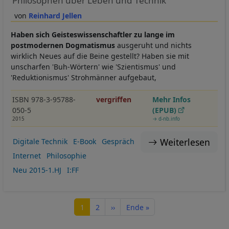
Philosophen über Leben und Technik
Reinhard Jellen
Haben sich Geisteswissenschaftler zu lange im
postmodernen Dogmatismus
ausgeruht und nichts
wirklich Neues auf die Beine gestellt? Haben sie mit
unscharfen 'Buh-Wörtern' wie 'Szientismus' und
'Reduktionismus' Strohmänner aufgebaut,
ISBN 978-3-95788-
vergriffen
Mehr Infos
050-5
(EPUB)
2015
→ d-nb.info
Weiterlesen
Digitale Technik
E-Book
Gespräch
Internet
Philosophie
Neu 2015-1.HJ
I:FF
Seitennummerierung
Seite
Seite
Nächste Seite
Letzte Seite
1
2
››
Ende »