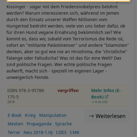
verantwortlich sind, für ihr Tun - wie z.B. im Fall Henry
und
Kissinger - sogar mit dem Friedensnobelpreis belohnt
werden? Warum interessieren sich, während im Jemen
Cookies
durch den Einsatz unserer Waffen Millionen vom
Hungertod bedroht werden, viele von uns lieber dafür, ob
für ihren Hund vegane Ernährung bekömmlich sei? Wie
kommt es, dass wir, sobald vom Terrorismus die Rede ist,
sofort an "militante Palästinenser" und andere "Islamisten"
denken, aber so gut wie nie an Hiroshima, die "christliche"
Falange oder Falludscha? Was ist das für eine Welt? Das
sind politische Fragen. Wer echte politische Fragen
aufwirft, macht sich - speziell im eigenen Lager -
unweigerlich Feinde.
ISBN 978-3-95788-
vergriffen
Mehr Infos (E-
175-5
Book)
2018
→ d-nb.info
Weiterlesen
E-Book
Krieg
Manipulation
Medien
Propaganda
Sprache
Terror
Neu 2018-1.HJ
I:DES
I:MK