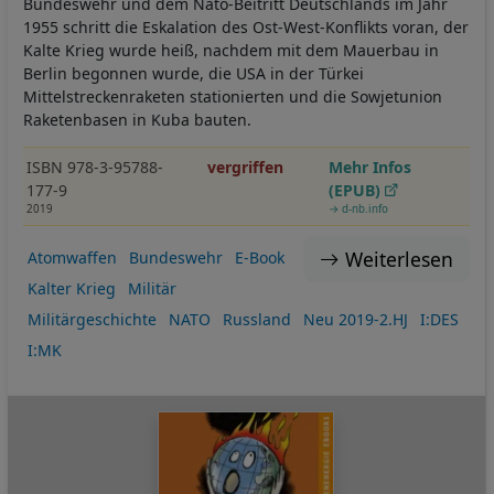
Bundeswehr und dem Nato-Beitritt Deutschlands im Jahr
1955 schritt die Eskalation des Ost-West-Konflikts voran, der
Kalte Krieg wurde heiß, nachdem mit dem Mauerbau in
Berlin begonnen wurde, die USA in der Türkei
Mittelstreckenraketen stationierten und die Sowjetunion
Raketenbasen in Kuba bauten.
ISBN 978-3-95788-
vergriffen
Mehr Infos
177-9
(EPUB)
2019
→ d-nb.info
Weiterlesen
Atomwaffen
Bundeswehr
E-Book
Kalter Krieg
Militär
Militärgeschichte
NATO
Russland
Neu 2019-2.HJ
I:DES
I:MK