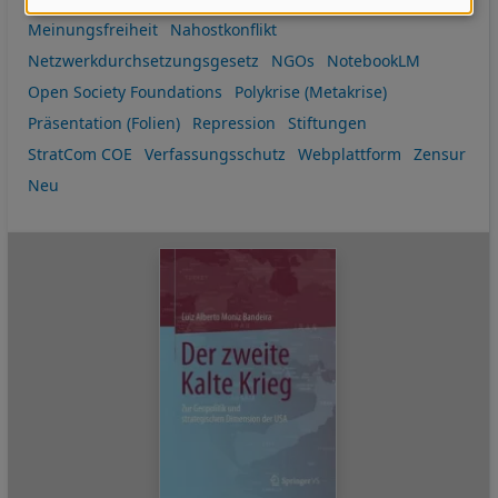
Daten
Meinungsfreiheit
Nahostkonflikt
und
Netzwerkdurchsetzungsgesetz
NGOs
NotebookLM
Cookies
Open Society Foundations
Polykrise (Metakrise)
Präsentation (Folien)
Repression
Stiftungen
StratCom COE
Verfassungsschutz
Webplattform
Zensur
Neu