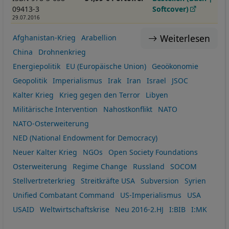
09413-3
Softcover)
29.07.2016
Weiterlesen
Afghanistan-Krieg
Arabellion
China
Drohnenkrieg
Energiepolitik
EU (Europäische Union)
Geoökonomie
Geopolitik
Imperialismus
Irak
Iran
Israel
JSOC
Kalter Krieg
Krieg gegen den Terror
Libyen
Militärische Intervention
Nahostkonflikt
NATO
NATO-Osterweiterung
NED (National Endowment for Democracy)
Neuer Kalter Krieg
NGOs
Open Society Foundations
Osterweiterung
Regime Change
Russland
SOCOM
Stellvertreterkrieg
Streitkräfte USA
Subversion
Syrien
Unified Combatant Command
US-Imperialismus
USA
USAID
Weltwirtschaftskrise
Neu 2016-2.HJ
I:BIB
I:MK