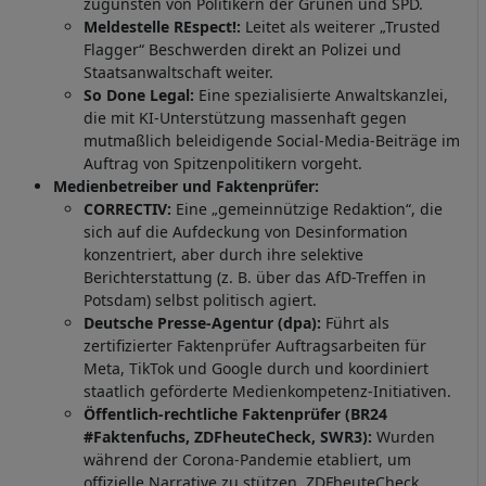
zugunsten von Politikern der Grünen und SPD.
Meldestelle REspect!:
Leitet als weiterer „Trusted
Flagger“ Beschwerden direkt an Polizei und
Staatsanwaltschaft weiter.
So Done Legal:
Eine spezialisierte Anwaltskanzlei,
die mit KI-Unterstützung massenhaft gegen
mutmaßlich beleidigende Social-Media-Beiträge im
Auftrag von Spitzenpolitikern vorgeht.
Medienbetreiber und Faktenprüfer:
CORRECTIV:
Eine „gemeinnützige Redaktion“, die
sich auf die Aufdeckung von Desinformation
konzentriert, aber durch ihre selektive
Berichterstattung (z. B. über das AfD-Treffen in
Potsdam) selbst politisch agiert.
Deutsche Presse-Agentur (dpa):
Führt als
zertifizierter Faktenprüfer Auftragsarbeiten für
Meta, TikTok und Google durch und koordiniert
staatlich geförderte Medienkompetenz-Initiativen.
Öffentlich-rechtliche Faktenprüfer (BR24
#Faktenfuchs, ZDFheuteCheck, SWR3):
Wurden
während der Corona-Pandemie etabliert, um
offizielle Narrative zu stützen. ZDFheuteCheck