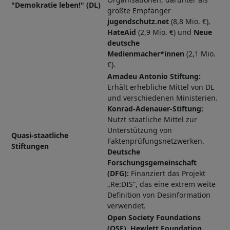
"Demokratie leben!" (DL)
größte Empfänger
jugendschutz.net
(8,8 Mio. €),
HateAid
(2,9 Mio. €) und
Neue
deutsche
Medienmacher*innen
(2,1 Mio.
€).
Amadeu Antonio Stiftung:
Erhält erhebliche Mittel von DL
und verschiedenen Ministerien.
Konrad-Adenauer-Stiftung:
Nutzt staatliche Mittel zur
Unterstützung von
Quasi-staatliche
Faktenprüfungsnetzwerken.
Stiftungen
Deutsche
Forschungsgemeinschaft
(DFG):
Finanziert das Projekt
„Re:DIS“, das eine extrem weite
Definition von Desinformation
verwendet.
Open Society Foundations
(OSF), Hewlett Foundation,