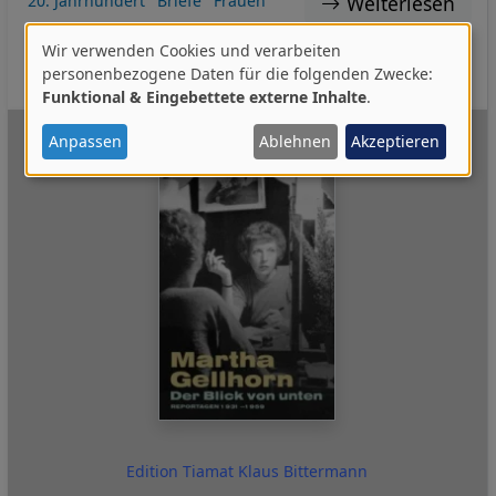
Weiterlesen
20. Jahrhundert
Briefe
Frauen
Journalismus
Krieg
Zeitgeschichte
Wir verwenden Cookies und verarbeiten
Neu 2020-2.HJ
I:BIB
I:MK
I:VIDEO
Verwendung
personenbezogene Daten für die folgenden Zwecke:
Funktional & Eingebettete externe Inhalte
.
von
personenbezogenen
Anpassen
Ablehnen
Akzeptieren
Daten
und
Cookies
Edition Tiamat Klaus Bittermann