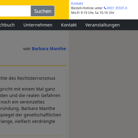
Kontakt
Bestell-Hotline
unter
0931 35591-0
Mo-Fr 9-19 Uhr, Sa 10-16 Uhr
chbuch
Unternehmen
Kontakt
Veranstaltungen
Barbara Manthe
chte des Rechtsterrorismus
 spricht mit einem Mal ganz
den und die realen Gefahren
noch ein vereinzeltes
 Gründung. Barbara Manthe
Spiegel der gesellschaftlichen
 lange, vielfach verdrängte