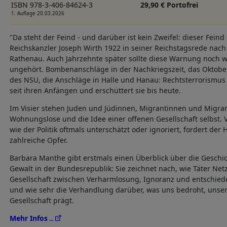
ISBN 978-3-406-84624-3
29,90 € Portofrei
1. Auflage 20.03.2026
"Da steht der Feind - und darüber ist kein Zweifel: dieser Feind
Reichskanzler Joseph Wirth 1922 in seiner Reichstagsrede nach
Rathenau. Auch Jahrzehnte später sollte diese Warnung noch w
ungehört. Bombenanschläge in der Nachkriegszeit, das Oktober
des NSU, die Anschläge in Halle und Hanau: Rechtsterrorismus
seit ihren Anfängen und erschüttert sie bis heute.
Im Visier stehen Juden und Jüdinnen, Migrantinnen und Migran
Wohnungslose und die Idee einer offenen Gesellschaft selbst. 
wie der Politik oftmals unterschätzt oder ignoriert, fordert de
zahlreiche Opfer.
Barbara Manthe gibt erstmals einen Überblick über die Geschich
Gewalt in der Bundesrepublik: Sie zeichnet nach, wie Täter Netz
Gesellschaft zwischen Verharmlosung, Ignoranz und entschie
und wie sehr die Verhandlung darüber, was uns bedroht, unser
Gesellschaft prägt.
Mehr Infos