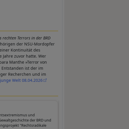
s rechten Terrors in der BRD
hörigen der NSU-Mordopfer
 einer Kontinuität des
e Jahre zuvor hatte. Wer
rbara Manthe »Terror von
 Entstanden ist der im
riger Recherchen und im
junge Welt 08.04.2026
echtsextremismus und
 Gewaltgeschichte der BRD und
hungsprojekt "Rechtsradikale