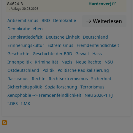
und
84624-3
Hardcover)
Cookies
1. Auflage 20.03.2026
Weiterlesen
Antisemitismus
BRD
Demokratie
Demokratie leben
Demokratiedefizit
Deutsche Einheit
Deutschland
Erinnerungskultur
Extremismus
Fremdenfeindlichkeit
Geschichte
Geschichte der BRD
Gewalt
Hass
Innenpolitik
Kriminalität
Nazis
Neue Rechte
NSU
Ostdeutschland
Politik
Politische Radikalisierung
Rassismus
Rechte
Rechtsextremismus
Sicherheit
Sicherheitspolitik
Sozialforschung
Terrorismus
Xenophobie --> Fremdenfeindlichkeit
Neu 2026-1.HJ
I:DES
I:MK