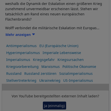
weshalb die Dynamik der Eskalation einen größeren Krieg
zunehmend unvermeidbar erscheinen lässt. Stehen wir
tatsächlich am Rand eines neuen europäischen
Flächenbrands?
Wolff verbindet die militärische Eskalation mit Europas
wirtschaftlichem Niedergang, wachsender Aufrüstung und
Mehr anzeigen
einem tieferen Konflikt zwischen Kapital, Macht und
gesellschaftlichen Interessen. Warum könnte gerade
Antiimperialismus
EU (Europäische Union)
Europas Krise den Weg in einen Krieg ebnen, den
Hyperimperialismus
Imperiale Lebensweise
angeblich niemand will?
Imperialismus
Kriegsgefahr
Kriegsursachen
Kriegsvorbereitung
Marxismus
Politische Ökonomie
Russland
Russland zerstören
Sozialimperialismus
Stellvertreterkrieg
Ukrainekrieg
US-Imperialismus
Von
YouTube
bereitgestellten externen Inhalt laden?
Ja (einmalig)