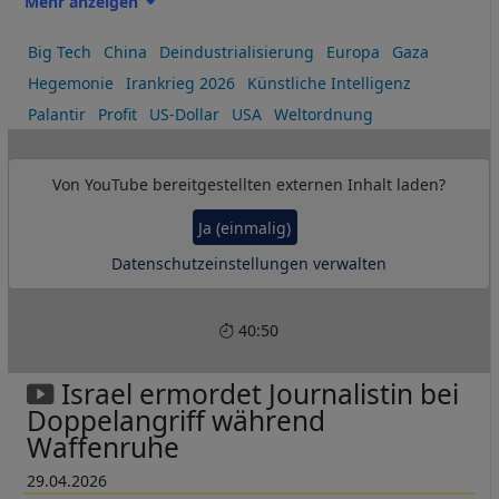
Mehr anzeigen
militärischer Datennutzung. Dienen moderne Kriege längst
auch als Testfelder für neue Technologien und
Big Tech
China
Deindustrialisierung
Europa
Gaza
Profitmodelle – und wem werden die Maschinen der
Hegemonie
Irankrieg 2026
Künstliche Intelligenz
Zukunft gehören?
Palantir
Profit
US-Dollar
USA
Weltordnung
Von
YouTube
bereitgestellten externen Inhalt laden?
Ja (einmalig)
Datenschutzeinstellungen verwalten
40:50
Israel ermordet Journalistin bei
Doppelangriff während
Waffenruhe
29.04.2026