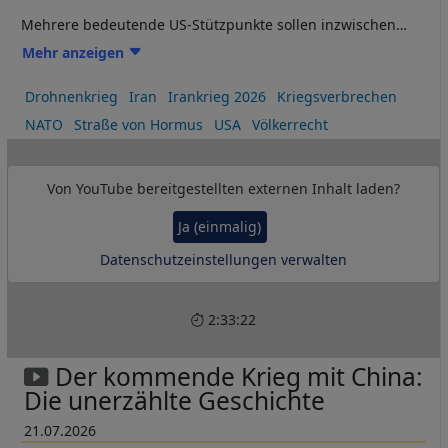
Mehrere bedeutende US-Stützpunkte sollen inzwischen
weitgehend oder vollständig geräumt worden sein. Lascaris
Mehr anzeigen
untersucht, was hinter diesem Rückzug steckt, wie stark
Irans militärische Fähigkeiten tatsächlich sind und weshalb
Drohnenkrieg
Iran
Irankrieg 2026
Kriegsverbrechen
eine Verlagerung der US-Streitkräfte Richtung Israel den
NATO
Straße von Hormus
USA
Völkerrecht
Krieg in eine noch gefährlichere Phase führen könnte.
Von
YouTube
bereitgestellten externen Inhalt laden?
Ja (einmalig)
Datenschutzeinstellungen verwalten
2:33:22
Der kommende Krieg mit China:
Die unerzählte Geschichte
21.07.2026