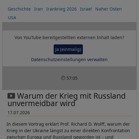
der heutigen Eskalation? Die Analysen unserer Gäste
Geschichte
Iran
Irankrieg 2026
Israel
Naher Osten
untersuchen die Folgen westlicher Interventionen, die
USA
Interessen Israels und der USA sowie den Kampf um
regionale Vorherrschaft, der über Jahrzehnte Kriege und
Konflikte im Nahen Osten geprägt hat.
Von
YouTube
bereitgestellten externen Inhalt laden?
Ja (einmalig)
Datenschutzeinstellungen verwalten
57:05
Warum der Krieg mit Russland
unvermeidbar wird
17.07.2026
In diesem Vortrag erklärt Prof. Richard D. Wolff, warum der
Krieg in der Ukraine längst zu einer direkten Konfrontation
zwischen Europa und Russland geworden ist – und