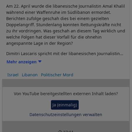
Am 22. April wurde die libanesische Journalistin Amal Khalil
während einer Waffenruhe im Südlibanon ermordet.
Berichten zufolge geschah dies bei einem gezielten
Doppelangriff. Stundenlang konnten Rettungskräfte nicht
zu ihr vordringen. Was geschah an diesem Tag wirklich und
welche Folgen hat dieser Vorfall für die ohnehin
angespannte Lage in der Region?
Dimitri Lascaris spricht mit der libanesischen Journalistin
Marwa Osman über die Hintergründe des Angriffs, die
Mehr anzeigen
zunehmenden Verstöße gegen den Waffenstillstand und
die Frage, ob eine neue Eskalation bevorsteht.
Israel
Libanon
Politischer Mord
Von
YouTube
bereitgestellten externen Inhalt laden?
Ja (einmalig)
Datenschutzeinstellungen verwalten