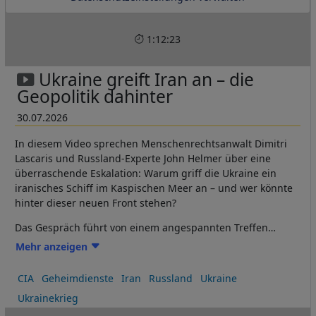
1:12:23
Ukraine greift Iran an – die
Geopolitik dahinter
30.07.2026
In diesem Video sprechen Menschenrechtsanwalt Dimitri
Lascaris und Russland-Experte John Helmer über eine
überraschende Eskalation: Warum griff die Ukraine ein
iranisches Schiff im Kaspischen Meer an – und wer könnte
hinter dieser neuen Front stehen?
Das Gespräch führt von einem angespannten Treffen
zwischen Sergej Lawrow und Marco Rubio bis zur Frage, ob
Mehr anzeigen
Russland den Iran tatsächlich mit
Geheimdienstinformationen unterstützt. Was verbindet den
CIA
Geheimdienste
Iran
Russland
Ukraine
Krieg in der Ukraine mit den Angriffen auf US- und CIA-
Ukrainekrieg
Ziele in Westasien – und drohen bislang getrennte Konflikte