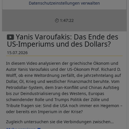
Datenschutzeinstellungen verwalten
1:47:22
Yanis Varoufakis: Das Ende des
US-Imperiums und des Dollars?
15.07.2026
In diesem Video analysieren der griechische Ökonom und
Autor Yanis Varoufakis und der US-Ökonom Prof. Richard D.
Wolff, ob eine Weltordnung zerfällt, die jahrzehntelang auf
Dollar, Öl, Krieg und westlicher Finanzmacht beruhte. Vom
Petrodollar-System, dem Iran-Konflikt und Chinas Aufstieg
bis zur Deindustrialisierung des Westens, Europas
schwindender Rolle und Trumps Politik der Zölle und
Tribute fragen sie: Sind die USA noch immer ein Hegemon –
oder bereits ein Imperium in der Krise?
Zugleich untersuchen sie die Verbindungen zwischen
Israel, Gaza, Big Tech, Palantir, künstlicher Intelligenz und