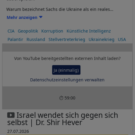
Warum bezeichnet Sachs die Ukraine als ein reales
Versuchslabor für den Krieg der Zukunft? Und weshalb
Mehr anzeigen
kommt er zu dem drastischen Schluss, dass Washington
die Ukraine im Streben nach globaler Vorherrschaft opfert?
CIA
Geopolitik
Korruption
Künstliche Intelligenz
Palantir
Russland
Stellvertreterkrieg
Ukrainekrieg
USA
Von
YouTube
bereitgestellten externen Inhalt laden?
Ja (einmalig)
Datenschutzeinstellungen verwalten
59:00
Israel wendet sich gegen sich
selbst | Dr. Shir Hever
27.07.2026