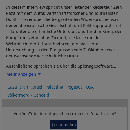
In diesem Interview spricht unser leitender Redakteur Zain
Raza mit dem Autor, Wirtschaftsforscher und Journalisten
Dr. Shir Hever über die tiefgreifenden Widersprüche, von
denen die israelische Gesellschaft und Politik geprägt sind
– darunter die öffentliche Unterstützung für den Krieg, der
Kampf um Netanjahus Zukunft, die Krise um die
Wehrpflicht der Ultraorthodoxen, die blockierte
Untersuchung zu den Ereignissen vom 7. Oktober sowie
der wachsende wirtschaftliche Druck.
Anschließend sprechen sie über die Spionagesoftware
„Pegasus“, die Ausweitung der Zusammenarbeit zwischen
Mehr anzeigen
Deutschland und Israel im Bereich der Cybersicherheit
sowie die Gefahr von Überwachungstechnologien, die ein
Gaza
Iran
Israel
Palästina
Pegasus
USA
gewöhnliches Mobiltelefon in eine Waffe gegen seinen
Völkermord / Genozid
Besitzer verwandeln können. Was verraten diese
Entwicklungen über die interne Krise Israels – und welche
Folgen haben sie weit über die Landesgrenzen hinaus?
Von
YouTube
bereitgestellten externen Inhalt laden?
Ja (einmalig)