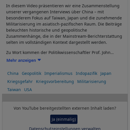
In diesem Video präsentieren wir eine Zusammenstellung
unserer vergangenen Interviews über China – mit
besonderem Fokus auf Taiwan, Japan und die zunehmende
Militarisierung im asiatisch-pazifischen Raum. Die Beiträge
beleuchten historische und geopolitische
Zusammenhänge, die in der Mainstream-Berichterstattung
selten im vollständigen Kontext dargestellt werden.
Zu Wort kommen der Politikwissenschaftler Prof. John
Mearsheimer, der Historiker Prof. Peter Kuznick, der
Mehr anzeigen
Pulitzer-Preisträger Glenn Greenwald, der China-Experte
Arnaud Bertrand, der renommierte Ökonom Prof. Jeffrey
China
Geopolitik
Imperialismus
Indopazifik
Japan
Sachs, der Ökonom Prof. Richard Wolff und der Ökonom
Kriegsgefahr
Kriegsvorbereitung
Militarisierung
Yanis Varoufakis.
Taiwan
USA
Von
YouTube
bereitgestellten externen Inhalt laden?
Ja (einmalig)
Datenschutzeinstellungen verwalten