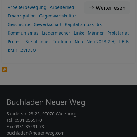
Weiterlesen
Arbeiterbewegung
Arbeiterlied
Emanzipation
Gegenwartskultur
Geschichte
Gewerkschaft
Kapitalismuskritik
Kommunismus
Liedermacher
Linke
Männer
Proletariat
Protest
Sozialismus
Tradition
Neu
Neu 2023-2.HJ
I:BIB
I:MK
I:VIDEO
Buchladen Neuer Weg
Sanderstr. 23-25, 97070 Würzburg
Tel. 0931 35591-0
Fax 0931 35591-73
buchladen@neuer-weg.com