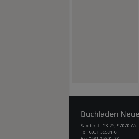
Buchladen Neu
Sanderstr. 23-25, 97070 Wü
Tel. 0931 35591-0
Fax 0931 35591-73