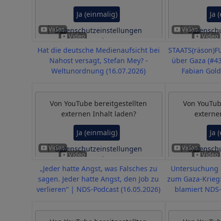
Ja (einmalig)
Ja 
Datenschutzeinstellungen
Datenschu
verwalten
v
Hat die deutsche Medienaufsicht bei
STAATS(räson)F
Nahost versagt, Stefan Mey? -
über Gaza (#43
Weltunordnung (16.07.2026)
Fabian Gold
Von
YouTube
bereitgestellten
Von
YouTu
externen Inhalt laden?
externe
Ja (einmalig)
Ja 
Datenschutzeinstellungen
Datenschu
verwalten
v
„Jeder hatte Angst, was Falsches zu
Untersuchung d
sagen. Jeder hatte Angst, den Job zu
zum Gaza-Krieg:
verlieren“ | NDS-Podcast (16.05.2026)
blamiert NDS-