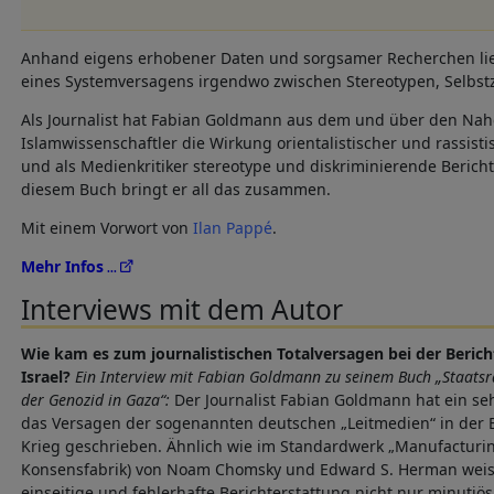
Anhand eigens erhobener Daten und sorgsamer Recherchen lie
eines Systemversagens irgendwo zwischen Stereotypen, Selbst
Als Journalist hat Fabian Goldmann aus dem und über den Nahe
Islamwissenschaftler die Wirkung orientalistischer und rassist
und als Medienkritiker stereotype und diskriminierende Bericht
diesem Buch bringt er all das zusammen.
Mit einem Vorwort von
Ilan Pappé
.
Mehr Infos
Interviews mit dem Autor
Wie kam es zum journalistischen Totalversagen bei der Beric
Israel?
Ein Interview mit Fabian Goldmann zu seinem Buch „Staats
der Genozid in Gaza“:
Der Journalist Fabian Goldmann hat ein se
das Versagen der sogenannten deutschen „Leitmedien“ in der 
Krieg geschrieben. Ähnlich wie im Standardwerk „Manufacturin
Konsensfabrik) von Noam Chomsky und Edward S. Herman weis
einseitige und fehlerhafte Berichterstattung nicht nur minutiös