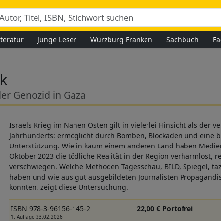
iteratur
Junge Leser
Würzburg Franken
Sachbuch
Fa
nk
er Genozid in Gaza
Israels Krieg im Nahen Osten gilt in vielerlei Hinsicht als der 
Jahrhunderts: ermöglicht durch Bomben, Blockaden und eine be
Unterstützung. Wie in kaum einem anderen Land haben Medien
Oktober 2023 die tödliche Realität in der Region verharmlost, r
verschwiegen. Welche Methoden Tagesschau, BILD, Spiegel, ta
haben und wie aus gut ausgebildeten Journalisten Propagandi
konnten, zeigt diese Untersuchung.
ISBN 978-3-96156-145-2
22,00 € Portofrei
1. Auflage 23.02.2026