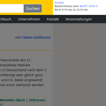
Kontakt
Bestell-Hotline
unter
0931 35591-0
Mo-Fr 9-19 Uhr, Sa 10-16 Uhr
chbuch
Unternehmen
Kontakt
Veranstaltungen
Fabian Goldmann
verheerendste des 21.
ispiellose mediale
 in Deutschland nach dem 7.
echtfertigt oder gleich ganz
z und Co. dabei angewandt
sten eines Genozids werden
Bestellen (Buch | Softcover)