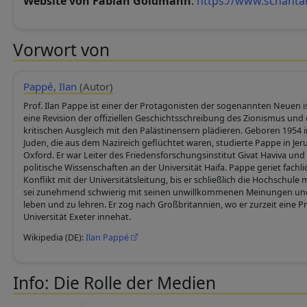
Website von Fabian Goldmann
:
https://www.schantal
Vorwort von
Pappé, Ilan
(Autor)
Prof. Ilan Pappe ist einer der Protagonisten der sogenannten Neuen isr
eine Revision der offiziellen Geschichtsschreibung des Zionismus und 
kritischen Ausgleich mit den Palästinensern plädieren. Geboren 1954 i
Juden, die aus dem Nazireich geflüchtet waren, studierte Pappe in Je
Oxford. Er war Leiter des Friedensforschungsinstitut Givat Haviva und
politische Wissenschaften an der Universität Haifa. Pappe geriet fachli
Konflikt mit der Universitätsleitung, bis er schließlich die Hochschule
sei zunehmend schwierig mit seinen unwillkommenen Meinungen und
leben und zu lehren. Er zog nach Großbritannien, wo er zurzeit eine P
Universität Exeter innehat.
Wikipedia (DE):
Ilan Pappé
Info: Die Rolle der Medien