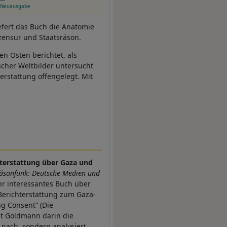
Neuausgabe
fert das Buch die Anatomie
zensur und Staatsräson.
n Osten berichtet, als
ischer Weltbilder untersucht
erstattung offengelegt. Mit
hterstattung über Gaza und
räsonfunk: Deutsche Medien und
hr interessantes Buch über
Berichterstattung zum Gaza-
g Consent“ (Die
t Goldmann darin die
 nach, sondern analysiert