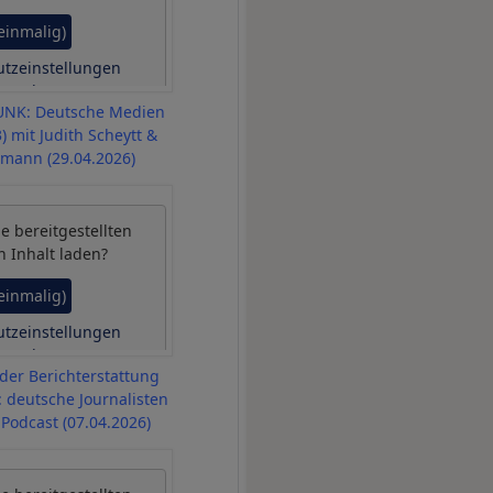
(einmalig)
tzeinstellungen
erwalten
UNK: Deutsche Medien
) mit Judith Scheytt &
mann (29.04.2026)
be
bereitgestellten
n Inhalt laden?
(einmalig)
tzeinstellungen
erwalten
er Berichterstattung
 deutsche Journalisten
Podcast (07.04.2026)