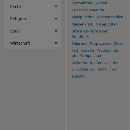
Journalisten-Skandal
Recht
Kriegspropaganda
Manipulation
Massenmedien
Religion
Medienkritik
Naher Osten
Staat
öffentlich-rechtlicher
Rundfunk
Wirtschaft
Palästina
Propaganda
Staat
Techniken der Propaganda
und Manipulation
Völkermord / Genozid
Neu
Neu 2026-1.HJ
I:DES
I:MK
I:VIDEO