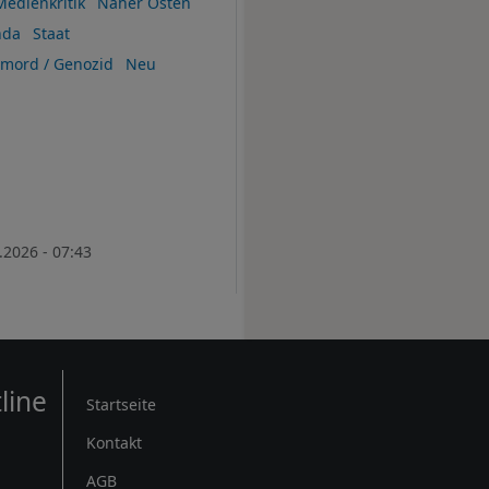
Medienkritik
Naher Osten
nda
Staat
rmord / Genozid
Neu
.2026 - 07:43
Rechtliches
line
Startseite
Kontakt
AGB