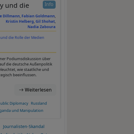
y und die
Info
e Dillmann
Fabian Goldmann
Kristin Helberg
Gil Shohat
Nadia Zaboura
 und die Rolle der Medien
einer Podiumsdiskussion über
auf die deutsche Außenpolitik
euchtet, wie staatliche und
tegisch beeinflussen.
Weiterlesen
ublic Diplomacy
Russland
aganda und Manipulation
Journalisten-Skandal