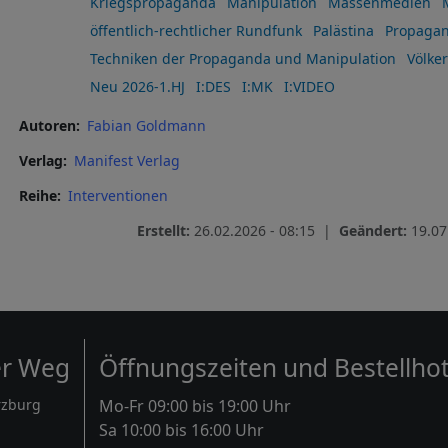
Kriegspropaganda
Manipulation
Massenmedien
öffentlich-rechtlicher Rundfunk
Palästina
Propaga
Techniken der Propaganda und Manipulation
Völke
Neu 2026-1.HJ
I:DES
I:MK
I:VIDEO
Autoren
Fabian Goldmann
Verlag
Manifest Verlag
Reihe
Interventionen
Erstellt:
26.02.2026 - 08:15 |
Geändert:
19.07
er Weg
Öffnungszeiten und Bestellhot
rzburg
Mo-Fr 09:00 bis 19:00 Uhr
Sa 10:00 bis 16:00 Uhr