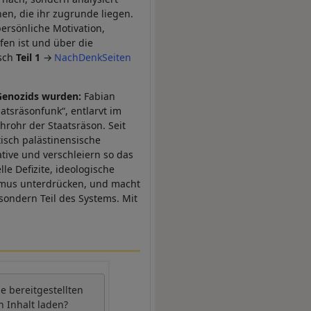
hen, die ihr zugrunde liegen.
persönliche Motivation,
fen ist und über die
sch
Teil 1
NachDenkSeiten
 Genozids wurden:
Fabian
tsräsonfunk“, entlarvt im
hrohr der Staatsräson. Seit
isch palästinensische
ative und verschleiern so das
le Defizite, ideologische
ismus unterdrücken, und macht
 sondern Teil des Systems. Mit
be
bereitgestellten
n Inhalt laden?