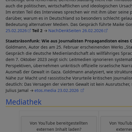
auch die politischen, wirtschaftlichen und ideologischen Ursac
Im ersten Teil des Interviews sprechen wir mit ihm über seine 
darüber, warum es in Deutschland so besonders schlecht gelau
Bedeutung alternativer Medien. Das Gespräch führte Maike Go
25.02.2026
Teil 2
NachDenkSeiten 26.02.2026
Staatsräsonfunk: Wie aus Journalisten Propagandisten eines
Goldmann, Autor des am 25. Februar erscheinenden Werks „Staa
Gespräch die deutsche Medienlandschaft als willfähriges Sprac
dem 7. Oktober 2023 zeigt sich: Leitmedien ignorieren systemat
Perspektiven, übernehmen unkritisch offizielle israelische Narr
Ausmaß der Gewalt in Gaza. Goldmann analysiert, wie strukturel
Nähe zur Macht und rassistische Vorurteile kritischen Journal
deutlich: Das Versagen der vierten Gewalt ist kein Ausrutscher,
Julius Jamal
etos.media 23.02.2026
Mediathek
Von
YouTube
bereitgestellten
Von
YouTu
externen Inhalt laden?
externe