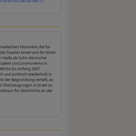
l-und-scharia.de/
aelischen Historiker, die für
des Staates Israel und für einen
n Haifa als Sohn deutscher
rusalem und promovierte in
 lehrte bis Anfang 2007
ch und politisch wiederholt in
 mit der Begründung verließ, es
 Überzeugungen in Israel zu
rofessur für Geschichte an der