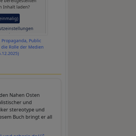
be
bereitgestellten
n Inhalt laden?
(einmalig)
tzeinstellungen
erwalten
: Propaganda, Public
die Rolle der Medien
6.12.2025)
r den Nahen Osten
listischer und
tiker stereotype und
esem Buch bringt er all