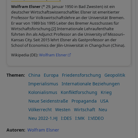
Wolfram Elsner
(* 29. Januar 1950 in Bad Zwesten) ist ein
deutscher Wirtschaftswissenschaftler. Elsner ist emeritierter
Professor für Volkswirtschaftslehre an der Universität Bremen.
Er war von 1989 bis 1995 Leiter des Bremer Ausschusses für
Wirtschaftsforschung.[2] Internationale Lehraufenthalte
führten ihn als Adjunct Professor an die University of Missouri–
Kansas City. Seit 2015 lehrt Elsner als Gastprofessor an der
School of Economics der Jilin-Universität in Changchun (China).
Wikipedia (DE):
Wolfram Elsner
Themen
China
Europa
Friedensforschung
Geopolitik
Imperialismus
Internationale Beziehungen
Kolonialismus
Konfliktforschung
Krieg
Neue Seidenstraße
Propaganda
USA
Völkerrecht
Westen
Wirtschaft
Neu
Neu 2022-1.HJ
I:DES
I:MK
I:VIDEO
Autoren
Wolfram Elsner