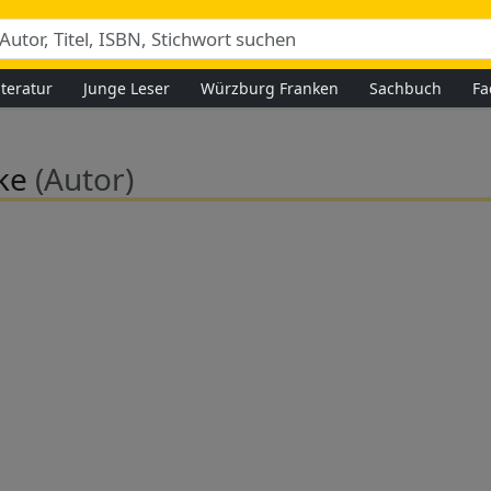
iteratur
Junge Leser
Würzburg Franken
Sachbuch
Fa
ike
(Autor)