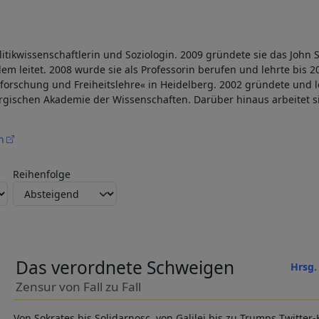
litikwissenschaftlerin und Soziologin. 2009 gründete sie das John St
dem leitet. 2008 wurde sie als Professorin berufen und lehrte bis 
orschung und Freiheitslehre« in Heidelberg. 2002 gründete und le
ischen Akademie der Wissenschaften. Darüber hinaus arbeitet sie 
n
Reihenfolge
Das verordnete Schweigen
Hrsg.
Zensur von Fall zu Fall
Von Sokrates bis Solidarnosc, von Galilei bis zu Trumps Twitter