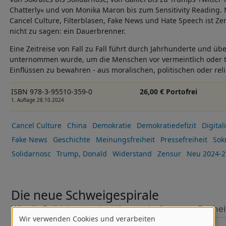
Chatterly« und von Monika Maron bis zum Sensitivity Reading. N
Cancel Culture, Filterblasen, Fake News und Hate Speech ist Z
nicht zu sagen: ein Dauerbrenner.
Eine Zeitreise von Fall zu Fall führt durch Jahrhunderte und üb
unternommen wurde, um die Menschen vor vermeintlich oder ta
Einflüssen zu bewahren - aus moralischen, politischen oder re
ISBN 978-3-95510-359-0
26,00 € Portofrei
1. Auflage 28.10.2024
Cancel Culture
China
Demokratie
Demokratiedefizit
Digitali
Fake News
Geschichte
Meinungsfreiheit
Pressefreiheit
Sok
Solidarnosc
Trump, Donald
Widerstand
Zensur
Neu 2024-2
Die neue Schweigespirale
Wie die Politisierung der Wissenschaft unsere Freihei
Wir verwenden Cookies und verarbeiten