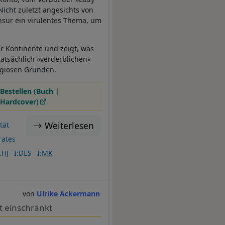
icht zuletzt angesichts von
ensur ein virulentes Thema, um
er Kontinente und zeigt, was
tsächlich »verderblichen«
ligiösen Gründen.
Bestellen (Buch |
Hardcover)
Weiterlesen
tät
rates
.HJ
I:DES
I:MK
Ulrike Ackermann
t einschränkt