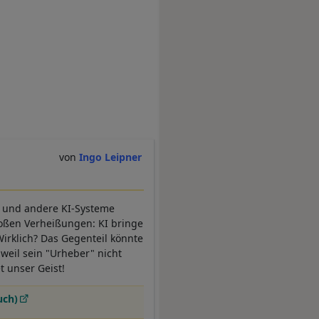
Ingo Leipner
T und andere KI-Systeme
roßen Verheißungen: KI bringe
Wirklich? Das Gegenteil könnte
 weil sein "Urheber" nicht
et unser Geist!
uch)