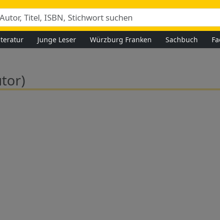
iteratur
Junge Leser
Würzburg Franken
Sachbuch
Fa
tor)