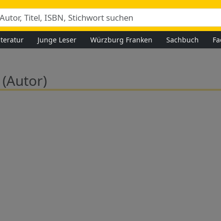
iteratur
Junge Leser
Würzburg Franken
Sachbuch
Fa
d
(Autor)