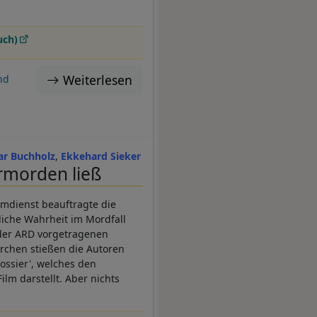
uch)
Weiterlesen
nd
ar Buchholz
Ekkehard Sieker
rmorden ließ
imdienst beauftragte die
liche Wahrheit im Mordfall
 der ARD vorgetragenen
rchen stießen die Autoren
ossier', welches den
m darstellt. Aber nichts