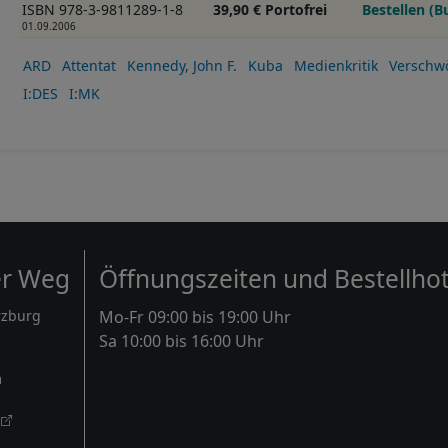
ISBN 978-3-9811289-1-8
39,90 € Portofrei
Bestellen (B
01.09.2006
ARD
Attentat
Kennedy, John F.
Kuba
Medienkritik
Verschw
I:DES
I:MK
er Weg
Öffnungszeiten und Bestellhot
rzburg
Mo-Fr 09:00 bis 19:00 Uhr
Sa 10:00 bis 16:00 Uhr
m