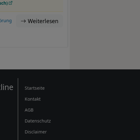
uch)
Weiterlesen
örung
Rechtliches
line
Startseite
Kontakt
AGB
Datenschutz
Disclaimer