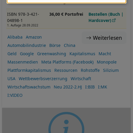
Daten
Gas aufs Dramatischste belegt.
und
ISBN 978-3-421-
36,00 € Portofrei
Bestellen (Buch |
Cookies
04898-1
Hardcover)
1. Auflage 28.09.2022
Weiterlesen
Alibaba
Amazon
Automobilindustrie
Börse
China
Geld
Google
Greenwashing
Kapitalismus
Macht
Massenmedien
Meta Platforms (Facebook)
Monopole
Plattformkapitalismus
Ressourcen
Rohstoffe
Silizium
USA
Wettbewerbsverzerrung
Wirtschaft
Wirtschaftswachstum
Neu 2022-2.HJ
I:BIB
I:MK
I:VIDEO