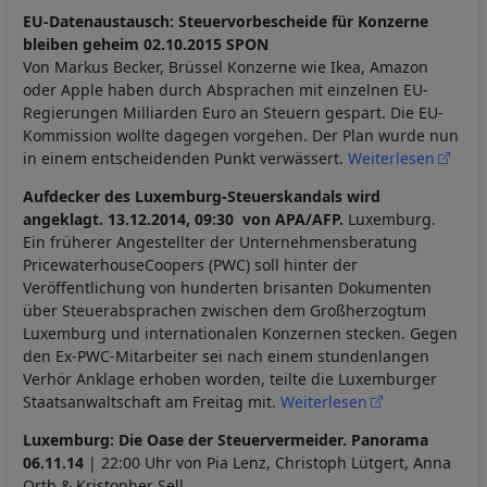
EU-Datenaustausch: Steuervorbescheide für Konzerne
bleiben geheim 02.10.2015 SPON
Von Markus Becker, Brüssel Konzerne wie Ikea, Amazon
oder Apple haben durch Absprachen mit einzelnen EU-
Regierungen Milliarden Euro an Steuern gespart. Die EU-
Kommission wollte dagegen vorgehen. Der Plan wurde nun
in einem entscheidenden Punkt verwässert.
Weiterlesen
Aufdecker des Luxemburg-Steuerskandals wird
angeklagt.
13.12.2014, 09:30 von APA/AFP.
Luxemburg.
Ein früherer Angestellter der Unternehmensberatung
PricewaterhouseCoopers (PWC) soll hinter der
Veröffentlichung von hunderten brisanten Dokumenten
über Steuerabsprachen zwischen dem Großherzogtum
Luxemburg und internationalen Konzernen stecken. Gegen
den Ex-PWC-Mitarbeiter sei nach einem stundenlangen
Verhör Anklage erhoben worden, teilte die Luxemburger
Staatsanwaltschaft am Freitag mit.
Weiterlesen
Luxemburg: Die Oase der Steuervermeider. Panorama
06.11.14
| 22:00 Uhr von Pia Lenz, Christoph Lütgert, Anna
Orth & Kristopher Sell