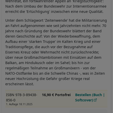
Wehretat, ein fortwährender Appell an 'Kriegstüchtigkeit':
Nach dem Umbau der Bundeswehr zur Interventionsarmee
erreicht die 'Ertüchtigung' inzwischen eine neue Qualität.
Unter dem Schlagwort 'Zeitenwende' hat die Militarisierung
an Fahrt aufgenommen wie seit Jahrzehnten nicht mehr. 70
Jahre nach Gründung der Bundeswehr blättert der Band
deren Geschichte auf: Von der Wiederbewaffnung, dem
Aufbau einer 'starken Truppe' im Kalten Krieg und einer
Traditionspflege, die auch vor der Bezugnahme auf
Eisernes Kreuz oder Wehrmacht nicht zurückschreckte;
über neue Großmachtambitionen mit Einsätzen auf dem
Balkan, am Hindukusch oder im Sahel; bis hin zur
regelmäßigen Teilnahme an Großmanövern - von der
NATO-Ostflanke bis an die Schwelle Chinas -, was in Zeiten
neuer Hochrüstung die Gefahr großer Kriege real
erscheinen lässt.
ISBN 978-3-89438-
16,90 € Portofrei
Bestellen (Buch |
856-0
Softcover)
1. Auflage 18.11.2025