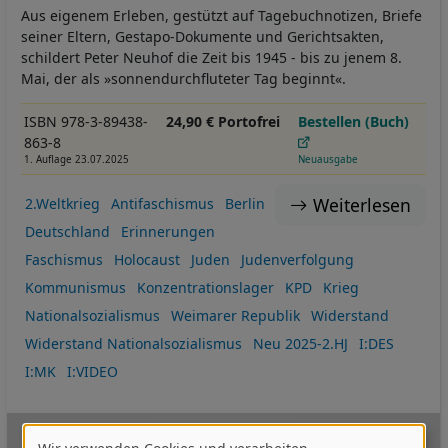
Aus eigenem Erleben, gestützt auf Tagebuchnotizen, Briefe
seiner Eltern, Gestapo-Dokumente und Gerichtsakten,
schildert Peter Neuhof die Zeit bis 1945 - bis zu jenem 8.
Mai, der als »sonnendurchfluteter Tag beginnt«.
ISBN 978-3-89438-
24,90 € Portofrei
Bestellen (Buch)
863-8
1. Auflage 23.07.2025
Neuausgabe
Weiterlesen
2.Weltkrieg
Antifaschismus
Berlin
Deutschland
Erinnerungen
Faschismus
Holocaust
Juden
Judenverfolgung
Kommunismus
Konzentrationslager
KPD
Krieg
Nationalsozialismus
Weimarer Republik
Widerstand
Widerstand Nationalsozialismus
Neu 2025-2.HJ
I:DES
I:MK
I:VIDEO