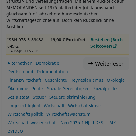
Struktur- und Verteilungsfragen. Mit einem Rückblick auf
MEMORANDEN seit 1975 blättert der Jubiläumsband
gleichsam fünf Jahrzehnte bundesdeutscher
Wirtschaftsgeschichte auf. Doch kein Rückblick ohne
Ausblick: ...
ISBN 978-3-89438-
19,90 € Portofrei
Bestellen (Buch |
849-2
Softcover)
1. Auflage 01.05.2025
Weiterlesen
Alternativen
Demokratie
Deutschland
Dokumentation
Finanzwirtschaft
Geschichte
Keynesianismus
Ökologie
Ökonomie
Politik
Soziale Gerechtigkeit
Sozialpolitik
Sozialstaat
Steuer
Steuerdiskriminierung
Ungerechtigkeit
Wirtschaft
Wirtschaftskrise
Wirtschaftspolitik
Wirtschaftswachstum
Wirtschaftswissenschaft
Neu 2025-1.HJ
I:DES
I:MK
I:VIDEO