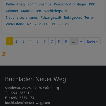
Kalter Krieg
Kommunismus
Konzentrationslager
KPD
Männer
Mauthausen
Nachkriegszeit
Nationalsozialismus
Polizeigewalt
Ruhrgebiet
Terror
Widerstand
Neu 2025-1.HJ
I:BIB
I:MK
Seitennummerierung
Seite
Seite
Seite
Seite
Seite
Seite
Seite
Seite
Seite
Nächste Seite
Letzte Seite
1
2
3
4
5
6
7
8
9
…
››
Ende »
Buchladen Neuer Weg
Sanderstr. 23-25, 97070 Würzburg
Tel. 0931 35591-0
Fax 0931 35591-73
buchladen@neuer-weg.com