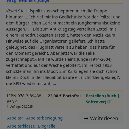
Hrsg. Reinhard Junge
»Zwei SA-Hilfspolizisten schleppten mich die Treppe
hinunter. ... Ich rief mir ins Gedächtnis: 'Vor der Polizei und
dem bürgerlichen Gericht macht ein Jungkommunist keine
Aussagen.' ... Die zum Antikriegstag verteilten Zettel, mit
einem Handdruckkasten erstellt, hatten den Nazis kaum
Hinweise auf die Organisatoren geliefert. Ich hatte
geleugnet, das Flugblatt verteilt zu haben, das hatte für
den Moment gereicht. Aber jetzt war die Falle
zugeschnappt.« Mit 18 wurde Heinz Junge (1914-2004)
verhaftet und auf der Wache gefoltert. Im Herbst 1933
schickte man ihn ins Moor: »Im KZ kriegen sie dich schon
klein!« Doch in der Illegalität baute er, nicht 'kleingekriegt',
die KPD wieder mit auf, ...
ISBN 978-3-89438-
22,90 € Portofrei
Bestellen (Buch |
853-9
Softcover)
1. Auflage 04.2025
Weiterlesen
Arbeiter
Arbeiterbewegung
Arbeiterklasse
Biografie