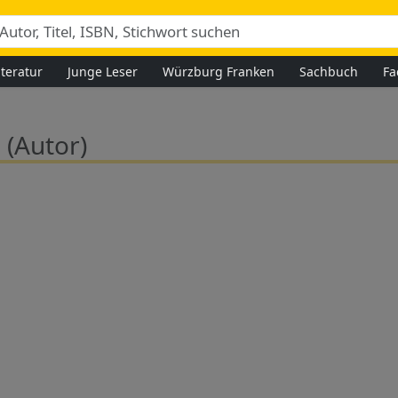
iteratur
Junge Leser
Würzburg Franken
Sachbuch
Fa
l
(Autor)