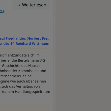
Weiterlesen
2.HJ
aul Friedländer
Norbert Frei
endtorff
Reinhard Wittmann
eich entzündete sich im
e berief die Bertelsmann AG
r Geschichte des Hauses
gebnisse der Kommission und
Unternehmens, seine
Regime wie auch über seinen
 sich das Verhältnis von
hmerischem Handlungsspielraum