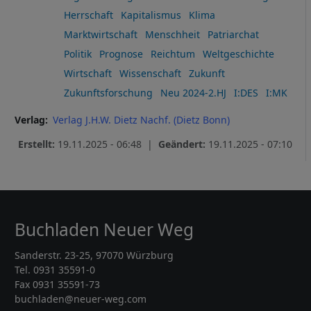
Herrschaft
Kapitalismus
Klima
Marktwirtschaft
Menschheit
Patriarchat
Politik
Prognose
Reichtum
Weltgeschichte
Wirtschaft
Wissenschaft
Zukunft
Zukunftsforschung
Neu 2024-2.HJ
I:DES
I:MK
Verlag
Verlag J.H.W. Dietz Nachf. (Dietz Bonn)
Erstellt:
19.11.2025 - 06:48 |
Geändert:
19.11.2025 - 07:10
Buchladen Neuer Weg
Sanderstr. 23-25, 97070 Würzburg
Tel. 0931 35591-0
Fax 0931 35591-73
buchladen@neuer-weg.com