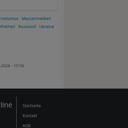
rnalismus
Massenmedien
freiheit
Russland
Ukraine
.2026 - 10:56
Rechtliches
line
Startseite
Kontakt
AGB