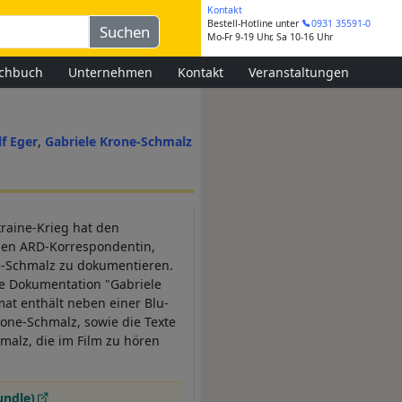
Kontakt
Bestell-Hotline
unter
0931 35591-0
Mo-Fr 9-19 Uhr, Sa 10-16 Uhr
chbuch
Unternehmen
Kontakt
Veranstaltungen
lf Eger
Gabriele Krone-Schmalz
kraine-Krieg hat den
igen ARD-Korrespondentin,
ne-Schmalz zu dokumentieren.
ge Dokumentation "Gabriele
mat enthält neben einer Blu-
rone-Schmalz, sowie die Texte
malz, die im Film zu hören
undle)