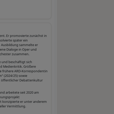
ent. Er promovierte zunächst in
olvierte später ein
en Ausbildung sammelte er
hene Dialoge in Oper und
rchester zusammen.
 und beschäftigt sich
d Medienkritik. Größere
ie frühere ARD-Korrespondentin
n“ (2024/25) sowie
 öffentlicher Debattenkultur
und arbeitete seit 2020 am
chungsprojekt
rt konzipierte er unter anderem
eller Vermittlung.