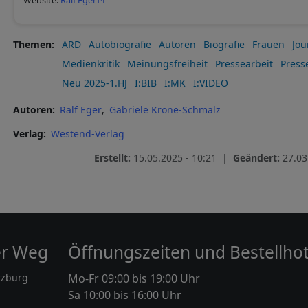
Website:
Ralf Eger
Themen
ARD
Autobiografie
Autoren
Biografie
Frauen
Jou
Medienkritik
Meinungsfreiheit
Pressearbeit
Presse
Neu 2025-1.HJ
I:BIB
I:MK
I:VIDEO
Autoren
Ralf Eger
Gabriele Krone-Schmalz
Verlag
Westend-Verlag
Erstellt:
15.05.2025 - 10:21 |
Geändert:
27.03
er Weg
Öffnungszeiten und Bestellhot
rzburg
Mo-Fr 09:00 bis 19:00 Uhr
Sa 10:00 bis 16:00 Uhr