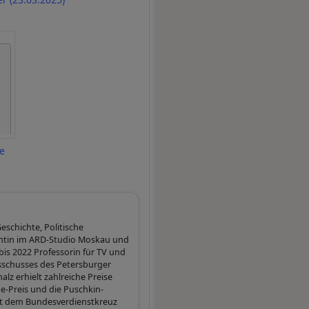
ne
eschichte, Politische
entin im ARD-Studio Moskau und
bis 2022 Professorin für TV und
sschusses des Petersburger
lz erhielt zahlreiche Preise
-Preis und die Puschkin-
mit dem Bundesverdienstkreuz