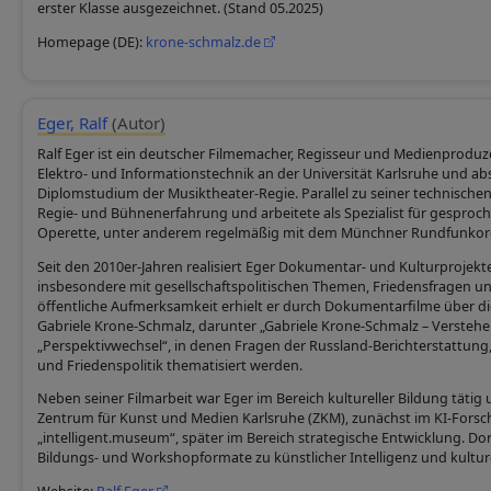
erster Klasse ausgezeichnet. (Stand 05.2025)
Homepage (DE):
krone-schmalz.de
Eger, Ralf
(Autor)
Ralf Eger ist ein deutscher Filmemacher, Regisseur und Medienproduz
Elektro- und Informationstechnik an der Universität Karlsruhe und abs
Diplomstudium der Musiktheater-Regie. Parallel zu seiner technisch
Regie- und Bühnenerfahrung und arbeitete als Spezialist für gesproc
Operette, unter anderem regelmäßig mit dem Münchner Rundfunko
Seit den 2010er-Jahren realisiert Eger Dokumentar- und Kulturprojekte
insbesondere mit gesellschaftspolitischen Themen, Friedensfragen un
öffentliche Aufmerksamkeit erhielt er durch Dokumentarfilme über d
Gabriele Krone-Schmalz, darunter „Gabriele Krone-Schmalz – Verstehe
„Perspektivwechsel“, in denen Fragen der Russland-Berichterstattung,
und Friedenspolitik thematisiert werden.
Neben seiner Filmarbeit war Eger im Bereich kultureller Bildung tätig 
Zentrum für Kunst und Medien Karlsruhe (ZKM), zunächst im KI-Fors
„intelligent.museum“, später im Bereich strategische Entwicklung. Do
Bildungs- und Workshopformate zu künstlicher Intelligenz und kultur