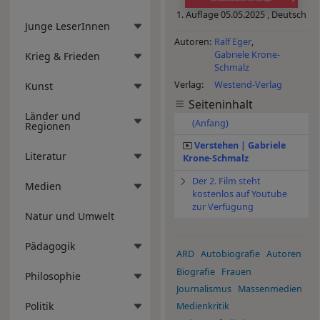
1. Auflage
05.05.2025
,
Deutsch
Junge LeserInnen
Autoren
Ralf Eger
Gabriele Krone-
Krieg & Frieden
Schmalz
Verlag
Westend-Verlag
Kunst
Seiteninhalt
Länder und
(Anfang)
Regionen
Verstehen | Gabriele
Literatur
Krone-Schmalz
Der 2. Film steht
Medien
kostenlos auf Youtube
zur Verfügung
Natur und Umwelt
Pädagogik
ARD
Autobiografie
Autoren
Biografie
Frauen
Philosophie
Journalismus
Massenmedien
Politik
Medienkritik