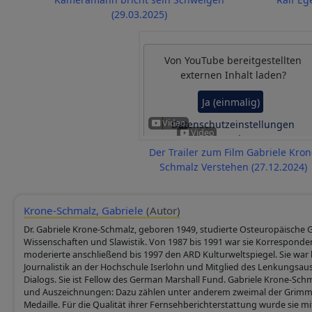
Cookies
(29.03.2025)
Von
YouTube
bereitgestellten
externen Inhalt laden?
Ja (einmalig)
Datenschutzeinstellungen
verwalten
Der Trailer zum Film Gabriele Kro
Schmalz Verstehen (27.12.2024)
Krone-Schmalz, Gabriele
(Autor)
Dr. Gabriele Krone-Schmalz, geboren 1949, studierte Osteuropäische G
Wissenschaften und Slawistik. Von 1987 bis 1991 war sie Korrespond
moderierte anschließend bis 1997 den ARD Kulturweltspiegel. Sie war 
Journalistik an der Hochschule Iserlohn und Mitglied des Lenkungsau
Dialogs. Sie ist Fellow des German Marshall Fund. Gabriele Krone-Schma
und Auszeichnungen: Dazu zählen unter anderem zweimal der Grimme
Medaille. Für die Qualität ihrer Fernsehberichterstattung wurde sie 