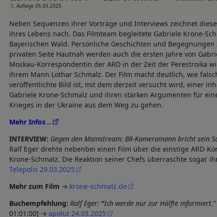
1. Auflage 05.05.2025
Neben Sequenzen ihrer Vorträge und Interviews zeichnet dieser
ihres Lebens nach. Das Filmteam begleitete Gabriele Krone-Sch
Bayerischen Wald. Persönliche Geschichten und Begegnungen z
privaten Seite Hautnah werden auch die ersten Jahre von Gabri
Moskau-Korrespondentin der ARD in der Zeit der Perestroika wi
ihrem Mann Lothar Schmalz. Der Film macht deutlich, wie fals
veröffentlichte Bild ist, mit dem derzeit versucht wird, einer in
Gabriele Krone-Schmalz und ihren starken Argumenten für eine
Krieges in der Ukraine aus dem Weg zu gehen.
Mehr Infos
INTERVIEW:
Gegen den Mainstream: BR-Kameramann bricht sein S
Ralf Eger drehte nebenbei einen Film über die einstige ARD-Ko
Krone-Schmalz. Die Reaktion seiner Chefs überraschte sogar ih
Telepolis 29.03.2025
Mehr zum Film
krone-schmalz.de
Buchempfehlung:
Ralf Eger:
"
Ich werde nur zur Hälfte informiert.
01:01:00]
apolut 24.03.2025