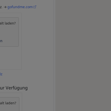
z.
gofundme.com
alt laden?
en
lz
 zur Verfügung
alt laden?