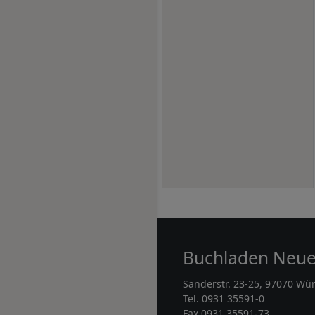
Buchladen Neu
Sanderstr. 23-25, 97070 Wü
Tel. 0931 35591-0
Fax 0931 35591-73