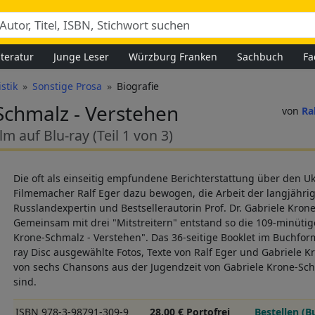
iteratur
Junge Leser
Würzburg Franken
Sachbuch
Fa
istik
Sonstige Prosa
Biografie
Schmalz - Verstehen
Ra
 auf Blu-ray (Teil 1 von 3)
Die oft als einseitig empfundene Berichterstattung über den U
Filmemacher Ralf Eger dazu bewogen, die Arbeit der langjähr
Russlandexpertin und Bestsellerautorin Prof. Dr. Gabriele Kro
Gemeinsam mit drei "Mitstreitern" entstand so die 109-minüti
Krone-Schmalz - Verstehen". Das 36-seitige Booklet im Buchfor
ray Disc ausgewählte Fotos, Texte von Ralf Eger und Gabriele K
von sechs Chansons aus der Jugendzeit von Gabriele Krone-Sch
sind.
ISBN 978-3-98791-309-9
28,00 € Portofrei
Bestellen (B