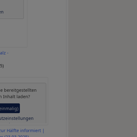
en
alz -
5)
be
bereitgestellten
n Inhalt laden?
(einmalig)
tzeinstellungen
erwalten
ur Hälfte informiert |
er (23.03.2025)