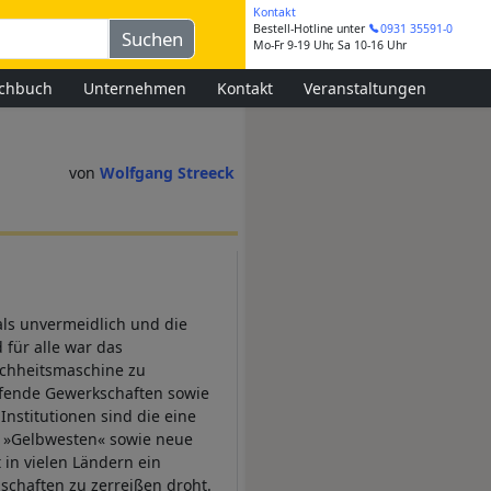
Kontakt
Bestell-Hotline
unter
0931 35591-0
Mo-Fr 9-19 Uhr, Sa 10-16 Uhr
chbuch
Unternehmen
Kontakt
Veranstaltungen
Wolfgang Streeck
n
als unvermeidlich und die
für alle war das
ichheitsmaschine zu
pfende Gewerkschaften sowie
Institutionen sind die eine
e »Gelbwesten« sowie neue
 in vielen Ländern ein
schaften zu zerreißen droht.