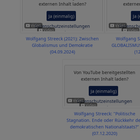
externen Inhalt laden?
externe
Ja (einmalig)
Ja 
Datenschutzeinstellungen
Datenschu
verwalten
v
Wolfgang Streeck (2021): Zwischen
Wolfgang S
Globalismus und Demokratie
GLOBALISMU
(04.09.2024)
(1
Von
YouTube
bereitgestellten
externen Inhalt laden?
Ja (einmalig)
Datenschutzeinstellungen
verwalten
Wolfgang Streeck: "Politische
Stagnation. Ende oder Rückkehr d
demokratischen Nationalstaats?"
(07.12.2020)