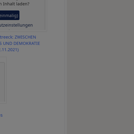
n Inhalt laden?
(einmalig)
tzeinstellungen
erwalten
treeck: ZWISCHEN
S UND DEMOKRATIE
2.11.2021)
es