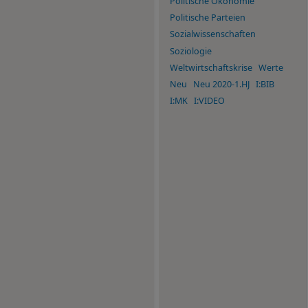
Politische Ökonomie
Politische Parteien
Sozialwissenschaften
Soziologie
Weltwirtschaftskrise
Werte
Neu
Neu 2020-1.HJ
I:BIB
I:MK
I:VIDEO