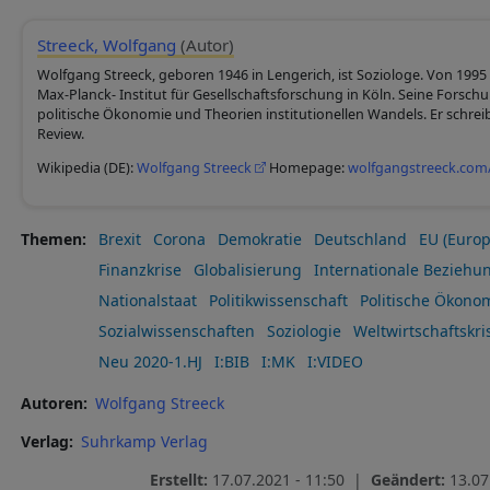
Streeck, Wolfgang
(Autor)
Wolfgang Streeck, geboren 1946 in Lengerich, ist Soziologe. Von 1995 
Max-Planck- Institut für Gesellschaftsforschung in Köln. Seine Forsch
politische Ökonomie und Theorien institutionellen Wandels. Er schrei
Review.
Wikipedia (DE):
Wolfgang Streeck
Homepage:
wolfgangstreeck.com
Themen
Brexit
Corona
Demokratie
Deutschland
EU (Europ
Finanzkrise
Globalisierung
Internationale Beziehu
Nationalstaat
Politikwissenschaft
Politische Ökono
Sozialwissenschaften
Soziologie
Weltwirtschaftskri
Neu 2020-1.HJ
I:BIB
I:MK
I:VIDEO
Autoren
Wolfgang Streeck
Verlag
Suhrkamp Verlag
Erstellt:
17.07.2021 - 11:50 |
Geändert:
13.07