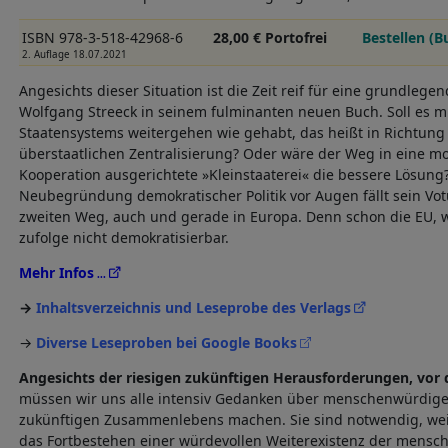
ISBN 978-3-518-42968-6
28,00 € Portofrei
Bestellen (B
2. Auflage 18.07.2021
Angesichts dieser Situation ist die Zeit reif für eine grundleg
Wolfgang Streeck in seinem fulminanten neuen Buch. Soll es 
Staatensystems weitergehen wie gehabt, das heißt in Richtung
überstaatlichen Zentralisierung? Oder wäre der Weg in eine mo
Kooperation ausgerichtete »Kleinstaaterei« die bessere Lösung?
Neubegründung demokratischer Politik vor Augen fällt sein Vot
zweiten Weg, auch und gerade in Europa. Denn schon die EU, wi
zufolge nicht demokratisierbar.
Mehr Infos
Inhaltsverzeichnis und Leseprobe des Verlags
→
Diverse Leseproben bei Google Books
Angesichts der riesigen zukünftigen Herausforderungen, vor 
müssen wir uns alle intensiv Gedanken über menschenwürdig
zukünftigen Zusammenlebens machen. Sie sind notwendig, weil
das Fortbestehen einer würdevollen Weiterexistenz der menschl