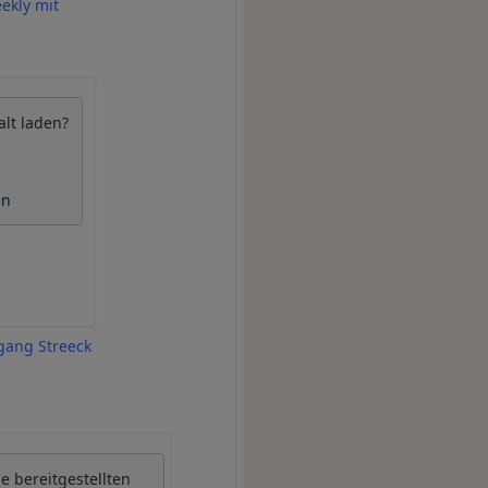
eekly mit
alt laden?
en
gang Streeck
be
bereitgestellten