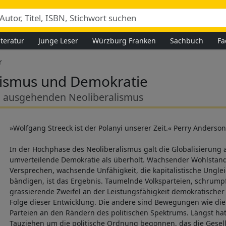
iteratur
Junge Leser
Würzburg Franken
Sachbuch
Fa
r
lismus und Demokratie
m ausgehenden Neoliberalismus
»Wolfgang Streeck ist der Polanyi unserer Zeit.« Perry Anderso
In der Hochphase des Neoliberalismus galt die Globalisierung 
umverteilende Demokratie als überholt. Wachsender Wohlstand 
Versprechen, wachsende Unfähigkeit, die kapitalistische Ungle
bändigen, ist das Ergebnis. Taumelnde Volksparteien, schrum
grassierende Zweifel an der Leistungsfähigkeit demokratischer 
Folge dieser Entwicklung. Die andere sind Bewegungen wie di
Parteien an den Rändern des politischen Spektrums. Längst hat
Tauziehen um die politische Ordnung begonnen, das die Gesell