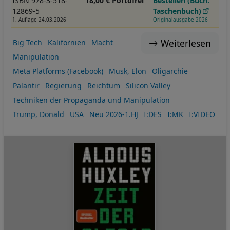
ISBN 978-3-518-
18,00 € Portofrei
Bestellen (Buch:
12869-5
Taschenbuch)
1. Auflage 24.03.2026
Originalausgabe 2026
Weiterlesen
Big Tech
Kalifornien
Macht
Manipulation
Meta Platforms (Facebook)
Musk, Elon
Oligarchie
Palantir
Regierung
Reichtum
Silicon Valley
Techniken der Propaganda und Manipulation
Trump, Donald
USA
Neu 2026-1.HJ
I:DES
I:MK
I:VIDEO