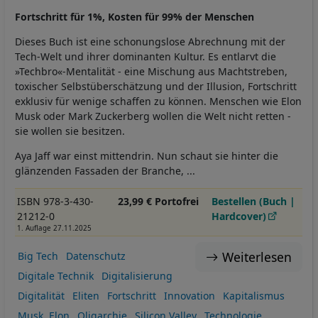
Fortschritt für 1%, Kosten für 99% der Menschen
Dieses Buch ist eine schonungslose Abrechnung mit der
Tech-Welt und ihrer dominanten Kultur. Es entlarvt die
»Techbro«-Mentalität - eine Mischung aus Machtstreben,
toxischer Selbstüberschätzung und der Illusion, Fortschritt
exklusiv für wenige schaffen zu können. Menschen wie Elon
Musk oder Mark Zuckerberg wollen die Welt nicht retten -
sie wollen sie besitzen.
Aya Jaff war einst mittendrin. Nun schaut sie hinter die
glänzenden Fassaden der Branche, ...
ISBN 978-3-430-
23,99 € Portofrei
Bestellen (Buch |
21212-0
Hardcover)
1. Auflage 27.11.2025
Weiterlesen
Big Tech
Datenschutz
Digitale Technik
Digitalisierung
Digitalität
Eliten
Fortschritt
Innovation
Kapitalismus
Musk, Elon
Oligarchie
Silicon Valley
Technologie