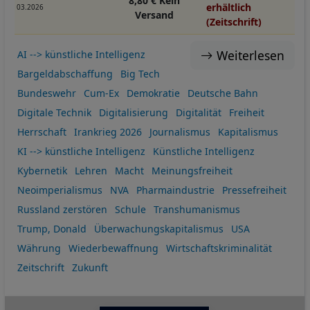
8,80 € Kein
erhältlich
03.2026
Versand
(Zeitschrift)
Weiterlesen
AI --> künstliche Intelligenz
Bargeldabschaffung
Big Tech
Bundeswehr
Cum-Ex
Demokratie
Deutsche Bahn
Digitale Technik
Digitalisierung
Digitalität
Freiheit
Herrschaft
Irankrieg 2026
Journalismus
Kapitalismus
KI --> künstliche Intelligenz
Künstliche Intelligenz
Kybernetik
Lehren
Macht
Meinungsfreiheit
Neoimperialismus
NVA
Pharmaindustrie
Pressefreiheit
Russland zerstören
Schule
Transhumanismus
Trump, Donald
Überwachungskapitalismus
USA
Währung
Wiederbewaffnung
Wirtschaftskriminalität
Zeitschrift
Zukunft