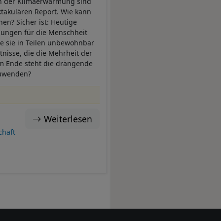
en der Klimaerwärmung sind
ktakulären Report. Wie kann
en? Sicher ist: Heutige
gungen für die Menschheit
ie sie in Teilen unbewohnbar
tnisse, die die Mehrheit der
 am Ende steht die drängende
zuwenden?
Weiterlesen
chaft