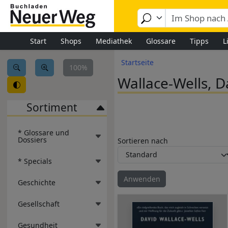
Image
Direkt zum Inhalt
Start
Shops
Mediathek
Glossare
Tipps
L
Pfadnavigation
Startseite
100%
Wallace-Wells, 
Sortiment
* Glossare und
Dossiers
Sortieren nach
* Specials
Geschichte
Gesellschaft
Gesundheit