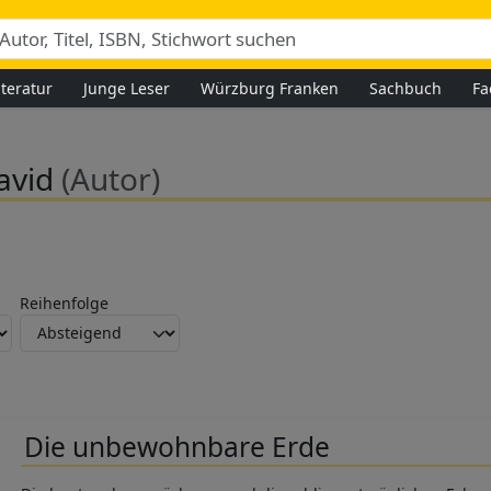
iteratur
Junge Leser
Würzburg Franken
Sachbuch
Fa
David
(Autor)
Reihenfolge
Die unbewohnbare Erde