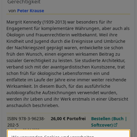
Gerechtigkeit
Peter Krause
Margrit Kennedy (1939-2013) war besonders für ihr
Engagement für komplementäre Währungen, aber auch als
Ökologin und Frauenrechtlerin weltbekannt. Weil ihre
Kindheit und Jugend durch die Ereignisse und Umbrüche
der Nachkriegszeit geprägt waren, entwickelte sie schon
früh den Wunsch, einen eigenen wirksamen Beitrag zu
sozialer Gerechtigkeit zu leisten. Sie studierte Architektur,
verband sich mit der avantgardistischen Kunstszene, trat
schon früh für ökologische Lebensformen ein und
entfaltete im Laufe der Jahre eine immer weiter reichende
Wirksamkeit. In diesem Buch, für das ausführliche
autobiografische Aufzeichnungen verwendet wurden,
werden ihr Leben und ihr Werk erstmals in einer Übersicht
anschaulich beschrieben.
ISBN 978-3-96238-
26,00 € Portofrei
Bestellen (Buch |
202-5
Softcover)
1. Auflage 02.04.2020