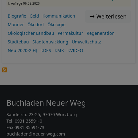
1. Auflage 06.08.2020
Weiterlesen
Biografie
Geld
Kommunikation
Männer
Ökodorf
Ökologie
Ökologischer Landbau
Permakultur
Regeneration
Städtebau
Stadtentwicklung
Umweltschutz
Neu 2020-2.HJ
I:DES
I:MK
I:VIDEO
Buchladen Neuer Weg
Sanderstr. 23-25, 97070 Würzburg
Tel. 0931 35591-0
Fax 0931 35591-73
buchladen@neuer-weg.com