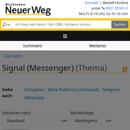
Direkt zum Inhalt
Kontakt
| Bestell-Hotline
Image
unter
0931 35591-0
Mo-Fr 9-19 Uhr, Sa 10-16 Uhr
Sortiment
Weiteres
Pfadnavigation
Startseite
Signal (Messenger)
(Thema)
Siehe
Instagram
Meta Platforms (Facebook)
Telegram
auch
WhatsApp
Sortieren nach
Reihenfolge