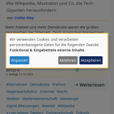
Wie Wikipedia, Mastodon und Co. die Tech-
Giganten herausfordern
Stefan Mey
Mehr Freiheit und mehr Demokratie waren die großen
Versprechen des Internets. Doch inzwischen konzentriert
sich die Macht bei einigen wenigen Tech-Giganten. Dabei
Wir verwenden Cookies und verarbeiten
Verwendung
bietet das Netz selbst eine Lösung, um sein ursprüngliches
personenbezogene Daten für die folgenden Zwecke:
Freiheitsversprechen zu bewahren: die nichtkommerzielle
Funktional & Eingebettete externe Inhalte
.
von
digitale Gegenwelt.
personenbezogenen
Anpassen
Ablehnen
Akzeptieren
ISBN 978-3-406-
18,00 € Portofrei
Bestellen (Buch)
Daten
80722-0
und
1. Auflage 12.10.2023
Cookies
Weiterlesen
Alternativen
Demokratie
Freiheit
Gegenwartskultur
Internet
Macht
Medien
Medienwissenschaft
Messenger
Signal (Messenger)
Wandel
Wikipedia
x.com (ehem. Twitter)
Zivilgesellschaft
Zukunft