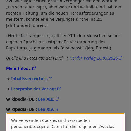
XVI. würdigte seinen großen Vorgänger mit den Worten:
„Ein sehr alter Papst, aber weise und weitblickend. Mit der
rechten Haltung, um die neuen Herausforderungen zu
meistern, konnte er eine verjüngte Kirche ins 20.
Jahrhundert führen.“
„Heute fast vergessen, galt Leo XIII. den Menschen seiner
eigenen Epoche als zeitgemäße Verkörperung des
Papsttums, ja geradezu als Idealpapst.“ (Jörg Ernesti)
Quelle und Fotos aus dem Buch
Herder Verlag 20.05.2026
Mehr Infos
Inhaltsverzeichnis
Leseprobe des Verlags
Wikipedia (DE):
Leo XIII.
Wikipedia (DE):
Leo XIV.
Rezensionen
Wir verwenden Cookies und verarbeiten
Verwendung
personenbezogene Daten für die folgenden Zwecke: