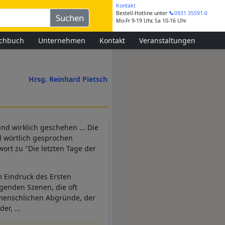
Kontakt
Bestell-Hotline
unter
0931 35591-0
Mo-Fr 9-19 Uhr, Sa 10-16 Uhr
chbuch
Unternehmen
Kontakt
Veranstaltungen
Hrsg. Reinhard Pietsch
sind wirklich geschehen ... Die
d wörtlich gesprochen
wort zu "Die letzten Tage der
m Eindruck des Ersten
genden Szenen, die oft
e menschlichen Abgründe, der
er, ...