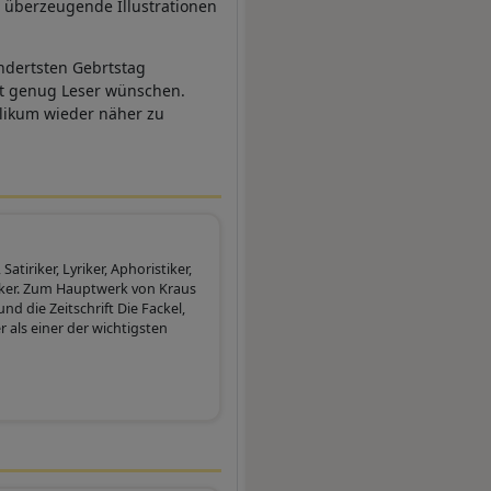
 überzeugende Illustrationen
ndertsten Gebrtstag
t genug Leser wünschen.
ublikum wieder näher zu
Satiriker, Lyriker, Aphoristiker,
tiker. Zum Hauptwerk von Kraus
d die Zeitschrift Die Fackel,
 als einer der wichtigsten