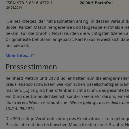
ISBN 978-3-8316-4372-1
20,00 € Portofrei
26.06.2014
... eines Krieges, der mit Bajonetten anfing, in dessen Verlauf 
Boote, Panzer, Maschinengewehre und Flugzeuge erstmals eine
bekam. Für die Graphic Novel wurden die wichtigsten Szenen 
Originaltexte behutsam angepasst. Karl Kraus erweist sich dab
hochaktuell.
Mehr Infos...
Pressestimmen
Reinhard Pietsch und David Boller hatten nun die einigermaße
Kraus’ ebenso schwarzem wie komischen Gesellschaftspanoram
machen. […] Es ging hier offenbar nicht darum, das gesamte 
ein Ding der Unmöglichkeit ist, sondern vielmehr darum, einz
illustrieren. Was in erstaunlicher Weise gelingt.
neues deutschlan
13./14. 09.2014
Die 200-seitige Veröffentlichung des Kreativduos ist ein gelung
Geschichte mit den technischen Möglichkeiten einer Graphic No