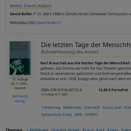
Boller, David
(Autor)
David Boller
(* 31. März 1968 in Zürich) ist ein Schweizer Comicautor 
Wikipedia (DE):
David Boller
Die letzten Tage der Menschh
Bühnenfassung des Autors
Karl Kraus hat aus
Die letzten Tage der Menschheit
gelesen, das Drama sei nicht für das Theater geschri
Stück in veränderter, gekürzter und bühnengemäßer
erlaubte er erst 1928, knapp zehn Jahre nach dem e
10. Auflage
02.11.2005
,
Deutsch
ISBN 978-3-518-45715-3
12,00 € Portofrei
10. Auflage 02.11.2005
Suhrkamp
Verlag
1.Weltkrieg
Belletristik
Dramatik
Kraus, Karl
Kri
Symposium Krieg
I:BIB
I:VIDEO
Themen
1.Weltkrieg
Graphic Novel
Kraus, Karl
Krieg
Symp