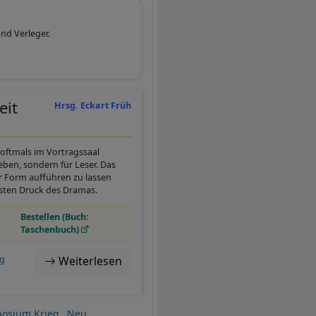
und Verleger.
eit
Hrsg. Eckart Früh
oftmals im Vortragssaal
eben, sondern für Leser. Das
 Form aufführen zu lassen
rsten Druck des Dramas.
Bestellen (Buch:
Taschenbuch)
eg
Weiterlesen
osium Krieg
Neu