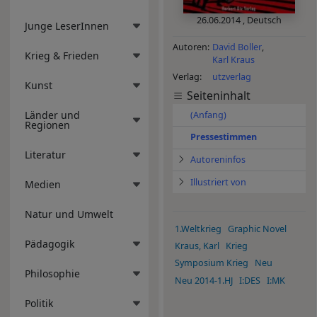
26.06.2014
,
Deutsch
Junge LeserInnen
Autoren
David Boller
Krieg & Frieden
Karl Kraus
Verlag
utzverlag
Kunst
Seiteninhalt
Länder und
(Anfang)
Regionen
Pressestimmen
Literatur
Autoreninfos
Illustriert von
Medien
Natur und Umwelt
1.Weltkrieg
Graphic Novel
Pädagogik
Kraus, Karl
Krieg
Symposium Krieg
Neu
Philosophie
Neu 2014-1.HJ
I:DES
I:MK
Politik