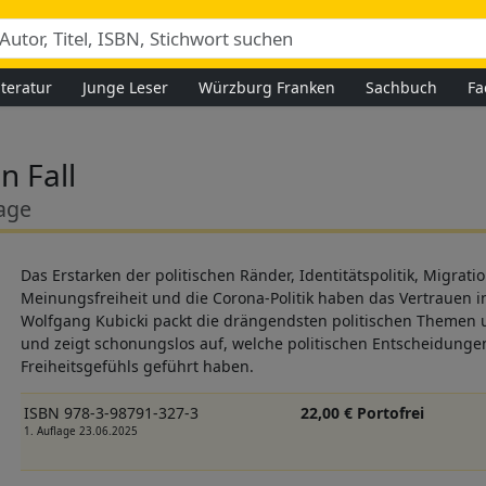
iteratur
Junge Leser
Würzburg Franken
Sachbuch
Fa
n Fall
age
Das Erstarken der politischen Ränder, Identitätspolitik, Migrat
Meinungsfreiheit und die Corona-Politik haben das Vertrauen i
Wolfgang Kubicki packt die drängendsten politischen Themen u
und zeigt schonungslos auf, welche politischen Entscheidunge
Freiheitsgefühls geführt haben.
ISBN 978-3-98791-327-3
22,00 € Portofrei
1. Auflage 23.06.2025