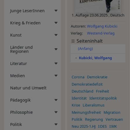
Junge LeserInnen
1. Auflage
23.06.2025
,
Deutsch
Krieg & Frieden
Autoren
Wolfgang Kubicki
Verlag
Westend-Verlag
Kunst
Seiteninhalt
Länder und
(Anfang)
Regionen
Kubicki, Wolfgang
Literatur
Medien
Corona
Demokratie
Demokratiedefizit
Natur und Umwelt
Deutschland
Freiheit
Identität
Identitätspolitik
Pädagogik
Krise
Liberalismus
Philosophie
Meinungsfreiheit
Migration
Politik
Regierung
Vertrauen
Politik
Neu 2025-1.HJ
I:DES
I:MK