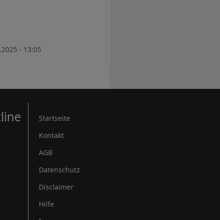
.2025 - 13:05
Rechtliches
line
Startseite
Kontakt
AGB
Datenschutz
Disclaimer
Hilfe