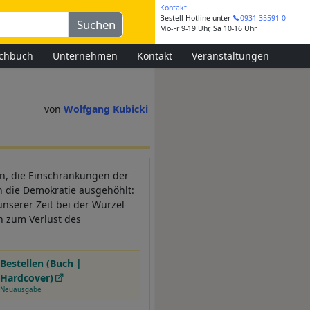
Kontakt
Bestell-Hotline
unter
0931 35591-0
Mo-Fr 9-19 Uhr, Sa 10-16 Uhr
chbuch
Unternehmen
Kontakt
Veranstaltungen
Wolfgang Kubicki
ion, die Einschränkungen der
n die Demokratie ausgehöhlt:
nserer Zeit bei der Wurzel
n zum Verlust des
Bestellen (Buch |
Hardcover)
Neuausgabe