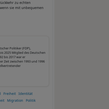
 Rückkehr zu echten
h wenn sie mit unbequemen
scher Politiker (FDP),
bis 2025 Mitglied des Deutschen
2 bis 2017 war er
er Zeit zwischen 1993 und 1996
ellvertretender
d
Freiheit
Identität
eit
Migration
Politik