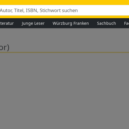
iteratur
Junge Leser
Würzburg Franken
Sachbuch
Fa
or)