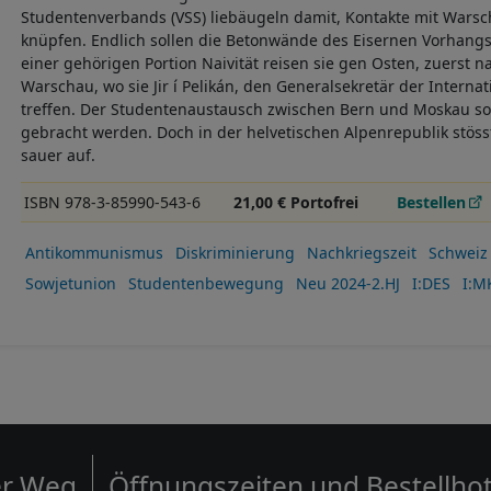
Studentenverbands (VSS) liebäugeln damit, Kontakte mit Wars
knüpfen. Endlich sollen die Betonwände des Eisernen Vorhang
einer gehörigen Portion Naivität reisen sie gen Osten, zuerst 
Warschau, wo sie Jir í Pelikán, den Generalsekretär der Internat
treffen. Der Studentenaustausch zwischen Bern und Moskau so
gebracht werden. Doch in der helvetischen Alpenrepublik stö
sauer auf.
ISBN 978-3-85990-543-6
21,00 € Portofrei
Bestellen
Antikommunismus
Diskriminierung
Nachkriegszeit
Schweiz
Sowjetunion
Studentenbewegung
Neu 2024-2.HJ
I:DES
I:M
er Weg
Öffnungszeiten und Bestellhot