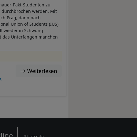
chauer-Pakt-Studenten zu
s durchbrochen werden. Mit
nach Prag, dann nach
ional Union of Students (IUS)
ll wieder in Schwung
sst das Unterfangen manchen
Weiterlesen
K
Rechtliches
line
Startseite