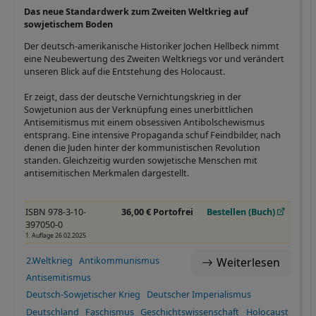
Das neue Standardwerk zum Zweiten Weltkrieg auf
sowjetischem Boden
Der deutsch-amerikanische Historiker Jochen Hellbeck nimmt
eine Neubewertung des Zweiten Weltkriegs vor und verändert
unseren Blick auf die Entstehung des Holocaust.
Er zeigt, dass der deutsche Vernichtungskrieg in der
Sowjetunion aus der Verknüpfung eines unerbittlichen
Antisemitismus mit einem obsessiven Antibolschewismus
entsprang. Eine intensive Propaganda schuf Feindbilder, nach
denen die Juden hinter der kommunistischen Revolution
standen. Gleichzeitig wurden sowjetische Menschen mit
antisemitischen Merkmalen dargestellt.
ISBN 978-3-10-
36,00 € Portofrei
Bestellen (Buch)
397050-0
1. Auflage 26.02.2025
2.Weltkrieg
Antikommunismus
Weiterlesen
Antisemitismus
Deutsch-Sowjetischer Krieg
Deutscher Imperialismus
Deutschland
Faschismus
Geschichtswissenschaft
Holocaust