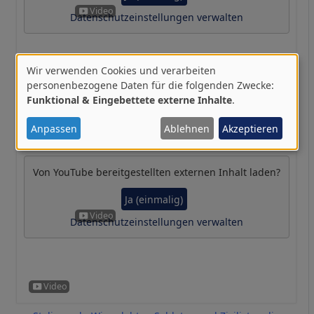
Datenschutzeinstellungen verwalten
Wir verwenden Cookies und verarbeiten
Verwendung
personenbezogene Daten für die folgenden Zwecke:
Funktional & Eingebettete externe Inhalte
.
von
Stalingrad heute: Eine Stadt zwischen zwei Kriegen
personenbezogenen
Patrik Baab (14.06.2026)
Anpassen
Ablehnen
Akzeptieren
Daten
und
Von
YouTube
bereitgestellten externen Inhalt laden?
Cookies
Ja (einmalig)
Datenschutzeinstellungen verwalten