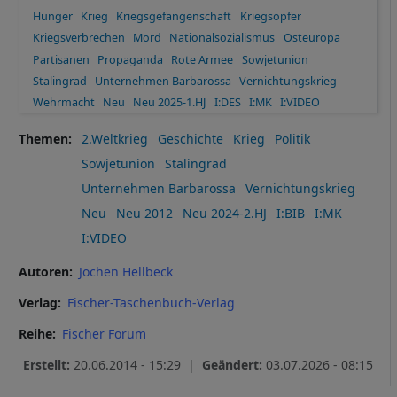
Hunger
Krieg
Kriegsgefangenschaft
Kriegsopfer
Kriegsverbrechen
Mord
Nationalsozialismus
Osteuropa
Partisanen
Propaganda
Rote Armee
Sowjetunion
Stalingrad
Unternehmen Barbarossa
Vernichtungskrieg
Wehrmacht
Neu
Neu 2025-1.HJ
I:DES
I:MK
I:VIDEO
Themen
2.Weltkrieg
Geschichte
Krieg
Politik
Sowjetunion
Stalingrad
Unternehmen Barbarossa
Vernichtungskrieg
Neu
Neu 2012
Neu 2024-2.HJ
I:BIB
I:MK
I:VIDEO
Autoren
Jochen Hellbeck
Verlag
Fischer-Taschenbuch-Verlag
Reihe
Fischer Forum
Erstellt:
20.06.2014 - 15:29 |
Geändert:
03.07.2026 - 08:15