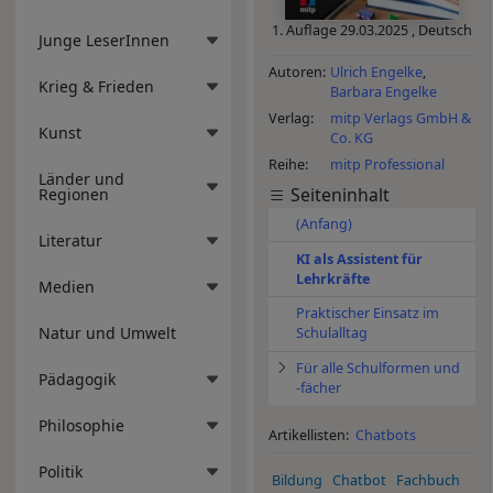
1. Auflage
29.03.2025
,
Deutsch
Junge LeserInnen
Autoren
Ulrich Engelke
Krieg & Frieden
Barbara Engelke
Verlag
mitp Verlags GmbH &
Kunst
Co. KG
Reihe
mitp Professional
Länder und
Seiteninhalt
Regionen
(Anfang)
Literatur
KI als Assistent für
Lehrkräfte
Medien
Praktischer Einsatz im
Natur und Umwelt
Schulalltag
Für alle Schulformen und
Pädagogik
-fächer
Philosophie
Artikellisten:
Chatbots
Politik
Bildung
Chatbot
Fachbuch