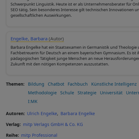
Schwerpunkt Linguistik. Heute ist er als Unternehmensberater für O
SEO tätig. Sein besonderes Interesse gilt technischen Innovationen
gesellschaftlichen Auswirkungen.
Engelke, Barbara
(Autor)
Barbara Engelke hat ein Staatsexamen in Germanistik und Theologie u
Fachbetreuerin für Deutsch an einem bayerischen Gymnasium. Es ist ihr
pädagogischen Tätigkeit junge Menschen an neue Herausforderungen 
Zukunft mit den nötigen Kompetenzen auszustatten.
Themen
Bildung
Chatbot
Fachbuch
Künstliche Intelligenz
Methodologie
Schule
Strategie
Universität
Unterr
I:MK
Autoren
Ulrich Engelke
Barbara Engelke
Verlag
mitp Verlags GmbH & Co. KG
Reihe
mitp Professional