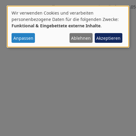
Erstellt:
07.04.2025 - 08:37 |
Geändert:
20.05
Wir verwenden Cookies und verarbeiten
Verwendung
personenbezogene Daten für die folgenden Zwecke:
Funktional & Eingebettete externe Inhalte
.
von
personenbezogenen
Anpassen
Ablehnen
Akzeptieren
Daten
und
Cookies