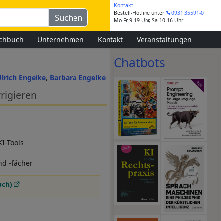
Kontakt
Bestell-Hotline
unter
0931 35591-0
Mo-Fr 9-19 Uhr, Sa 10-16 Uhr
chbuch
Unternehmen
Kontakt
Veranstaltungen
Chatbots
Ulrich Engelke
Barbara Engelke
rrigieren
KI-Tools
nd -fächer
uch)